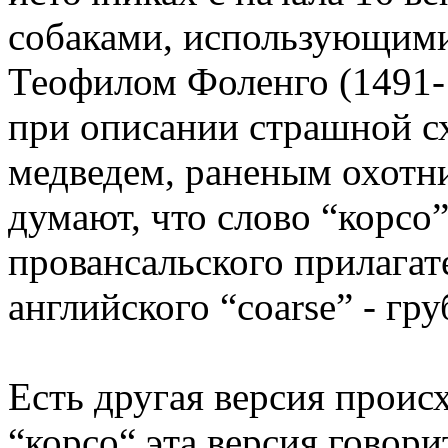
собаками, использующими
Теофилом Фоленго (1491-
при описании страшной сх
медведем, раненым охотн
думают, что слово “корсо
провансальского прилагат
английского “coarse” - гр
Есть другая версия прои
“корсо“ эта версия говор