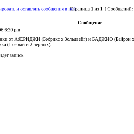
Страница
1
из
1
[ Сообщений: 
Сообщение
06 6:39 pm
щенки от АбЕРИДЖИ (Бэбрикс х Зольдвейг) и БАДЖИО (Байрон х
ика (1 серый и 2 черных).
идет запись.