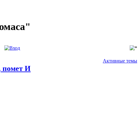
домаса"
Активные темы
 помет И