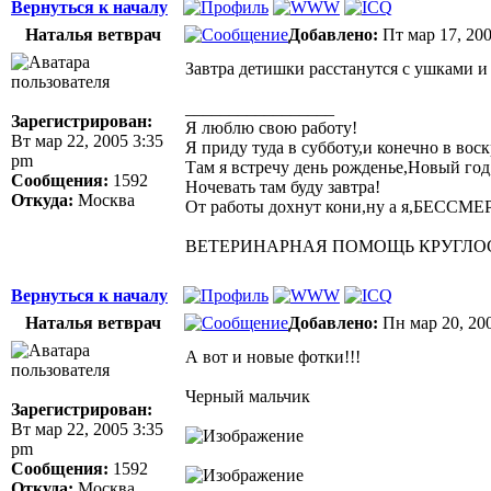
Вернуться к началу
Наталья ветврач
Добавлено:
Пт мар 17, 20
Завтра детишки расстанутся с ушками и 
_________________
Зарегистрирован:
Я люблю свою работу!
Вт мар 22, 2005 3:35
Я приду туда в субботу,и конечно в воск
pm
Там я встречу день рожденье,Новый год
Сообщения:
1592
Ночевать там буду завтра!
Откуда:
Москва
От работы дохнут кони,ну а я,БЕССМ
ВЕТЕРИНАРНАЯ ПОМОЩЬ КРУГЛОСУТО
Вернуться к началу
Наталья ветврач
Добавлено:
Пн мар 20, 20
А вот и новые фотки!!!
Черный мальчик
Зарегистрирован:
Вт мар 22, 2005 3:35
pm
Сообщения:
1592
Откуда:
Москва