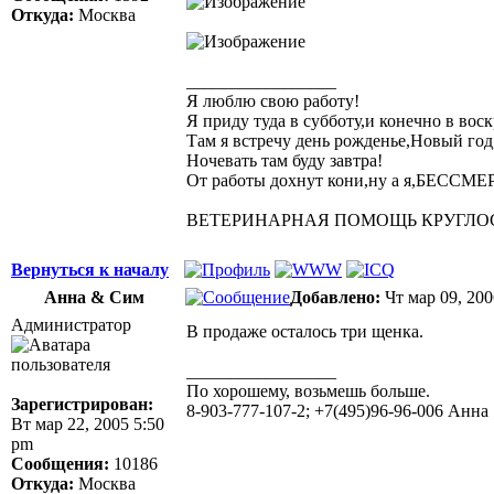
Откуда:
Москва
_________________
Я люблю свою работу!
Я приду туда в субботу,и конечно в воск
Там я встречу день рожденье,Новый год
Ночевать там буду завтра!
От работы дохнут кони,ну а я,БЕССМ
ВЕТЕРИНАРНАЯ ПОМОЩЬ КРУГЛОСУТО
Вернуться к началу
Анна & Сим
Добавлено:
Чт мар 09, 20
Администратор
В продаже осталось три щенка.
_________________
По хорошему, возьмешь больше.
Зарегистрирован:
8-903-777-107-2; +7(495)96-96-006 Анна
Вт мар 22, 2005 5:50
pm
Сообщения:
10186
Откуда:
Москва