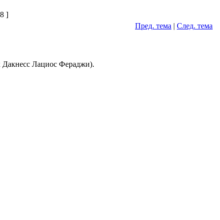
8 ]
Пред. тема
|
След. тема
 Дакнесс Лациос Фераджи).