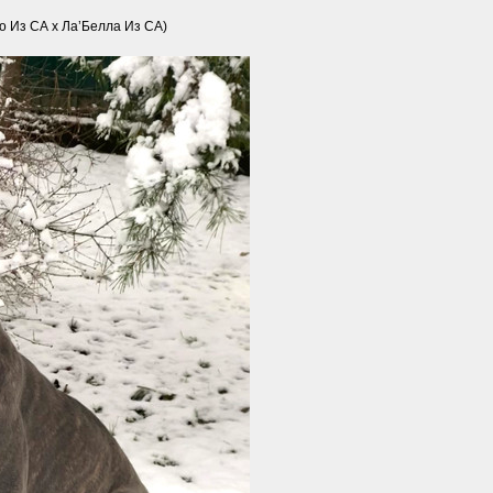
о Из СА х Ла’Белла Из СА)