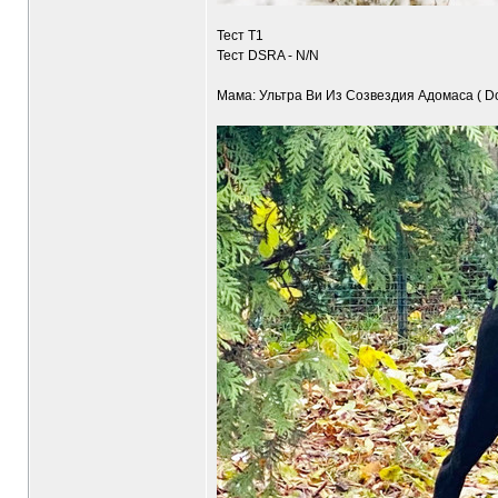
Тест Т1
Тест DSRA - N/N
Мама: Ультра Ви Из Созвездия Адомаса ( Do