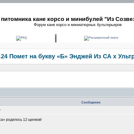
питомника кане корсо и минибулей "Из Созве
Форум кане корсо и миниатюрных бультерьеров
1.24 Помет на букву «Б» Энджей Из СА х Ульт
Сообщение
m
са» родилось 12 щенков!