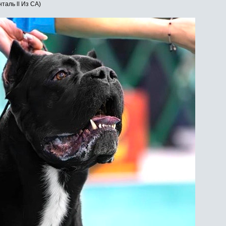
таль ll Из СА)