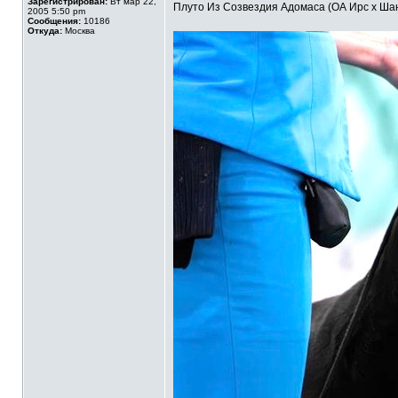
Зарегистрирован:
Вт мар 22,
Плуто Из Созвездия Адомаса (ОА Ирс х Шан
2005 5:50 pm
Сообщения:
10186
Откуда:
Москва