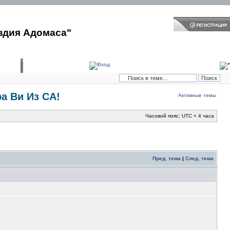
здия Адомаса"
ра Ви Из СА!
Активные темы
Часовой пояс: UTC + 4 часа
Пред. тема
|
След. тема