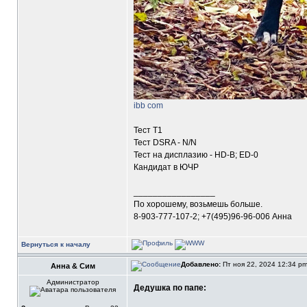
ibb com
Тест Т1
Тест DSRA - N/N
Тест на дисплазию - HD-B; ED-0
Кандидат в ЮЧР
_________________
По хорошему, возьмешь больше.
8-903-777-107-2; +7(495)96-96-006 Анна
Вернуться к началу
Добавлено:
Пт ноя 22, 2024 12:34 p
Анна & Сим
Администратор
Дедушка по папе: