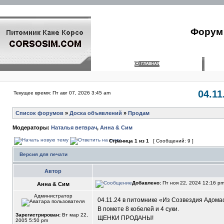
Форум 
04.1
Текущее время: Пт авг 07, 2026 3:45 am
Список форумов
»
Доска объявлений
»
Продам
Модераторы:
Наталья ветврач
,
Анна & Сим
Страница
1
из
1
[ Сообщений: 9 ]
Версия для печати
Автор
Добавлено:
Пт ноя 22, 2024 12:16 p
Анна & Сим
Администратор
04.11.24 в питомнике «Из Созвездия Адома
В помете 8 кобелей и 4 суки.
Зарегистрирован:
Вт мар 22,
ЩЕНКИ ПРОДАНЫ!
2005 5:50 pm