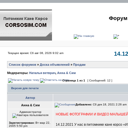
Форум 
14.1
Текущее время: Сб авг 08, 2026 9:02 am
Список форумов
»
Доска объявлений
»
Продам
Модераторы:
Наталья ветврач
,
Анна & Сим
Страница
1
из
1
[ Сообщений: 12 ]
Версия для печати
Автор
Добавлено:
Сб дек 18, 2021 2:26 am
Анна & Сим
Администратор
НОВЫЕ ФОТОГРАФИИ И ВИДЕО МАЛЫШЕЙ, 
Зарегистрирован:
Вт мар 22,
14.12.2021 У нас в питомнике кане корсо 
2005 5:50 pm