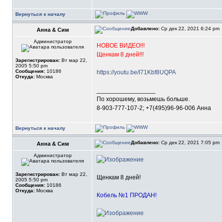
Вернуться к началу
Добавлено:
Ср дек 22, 2021 6:24 pm
Анна & Сим
Администратор
НОВОЕ ВИДЕО!!!
Щенкам 8 дней!!!
Зарегистрирован:
Вт мар 22,
2005 5:50 pm
Сообщения:
10186
https://youtu.be/I71Kbf8UQPA
Откуда:
Москва
_________________
По хорошему, возьмешь больше.
8-903-777-107-2; +7(495)96-96-006 Анна
Вернуться к началу
Добавлено:
Ср дек 22, 2021 7:05 pm
Анна & Сим
Администратор
Зарегистрирован:
Вт мар 22,
Щенкам 8 дней!
2005 5:50 pm
Сообщения:
10186
Откуда:
Москва
Кобель №1 ПРОДАН!