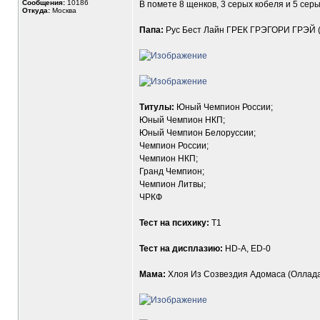
Сообщения:
10186
В помете 8 щенков, 3 серых кобеля и 5 сер
Откуда:
Москва
Папа:
Рус Бест Лайн ГРЕК ГРЭГОРИ ГРЭЙ (
Титулы:
Юный Чемпион России;
Юный Чемпион НКП;
Юный Чемпион Белоруссии;
Чемпион России;
Чемпион НКП;
Гранд Чемпион;
Чемпион Литвы;
ЧРКФ
Тест на психику:
Т1
Тест на дисплазию:
HD-А, ED-0
Мама:
Хлоя Из Созвездия Адомаса (Оллада