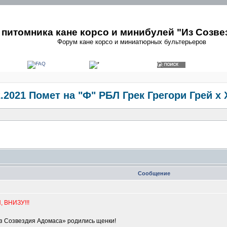
питомника кане корсо и минибулей "Из Созве
Форум кане корсо и миниатюрных бультерьеров
2.2021 Помет на "Ф" РБЛ Грек Грегори Грей х
Сообщение
ВНИЗУ!!!
«Из Созвездия Адомаса» родились щенки!