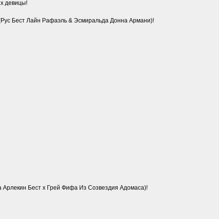
ых девицы!
Рус Бест Лайн Рафаэль & Эсмиральда Донна Армани)!
 Арлекин Бест х Грей Фифа Из Созвездия Адомаса)!