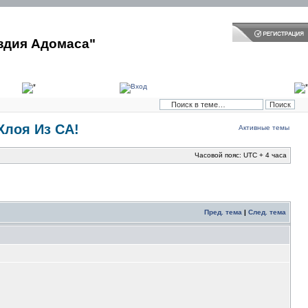
здия Адомаса"
 Хлоя Из СА!
Активные темы
Часовой пояс: UTC + 4 часа
Пред. тема
|
След. тема