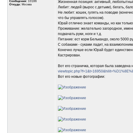
Сообщения:
10186
Жизненная позиция: активный, любопытны
Откуда:
Москва
Любит: людей (вырос с детьми), бегать, бал
Не любит: кошек, гулять на поводке (конечн
что бы управлять голосом).
Юрай отлично знает команды, но как только 
Проживание: желательно загородное, именно 
подкачать руки, ноги и т.д.
Питание: ест корм Белькандо, около 5000 ру
С собаками - суками ладит, на взаимопоним
Конечно лучше если Юрай будет единствен
Кастрирован.
Вот его страничка, которая была заведена 
viewtopic.php?f=1&t=16950&hilit=%D1
Вот его новые фотографии: