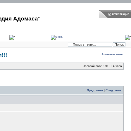
здия Адомаса"
!!!
Активные темы
Часовой пояс: UTC + 4 часа
Пред. тема
|
След. тема