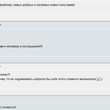
райчику, самых добрых и ласковых новых папу-маму!
pm
ви к человеку и послушания!!!!
m
озяин?!
чка, то не задумываясь забрала бы себе этого славного мальчугана!
се сложится!