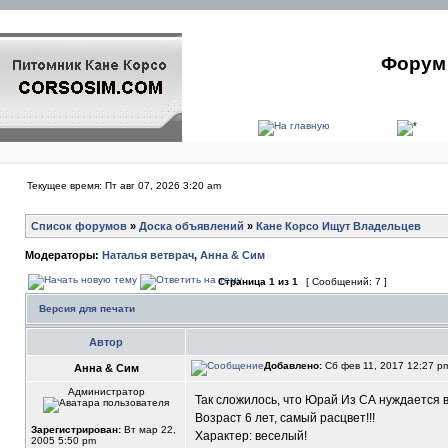
Форум 
Текущее время: Пт авг 07, 2026 3:20 am
Список форумов
»
Доска объявлений
»
Кане Корсо Ищут Владельцев
Модераторы:
Наталья ветврач
,
Анна & Сим
Страница
1
из
1
[ Сообщений: 7 ]
Версия для печати
Автор
Добавлено:
Сб фев 11, 2017 12:27 
Анна & Сим
Администратор
Так сложилось, что Юрай Из СА нуждается в
Возраст 6 лет, самый расцвет!!!
Зарегистрирован:
Вт мар 22,
Характер: веселый!
2005 5:50 pm