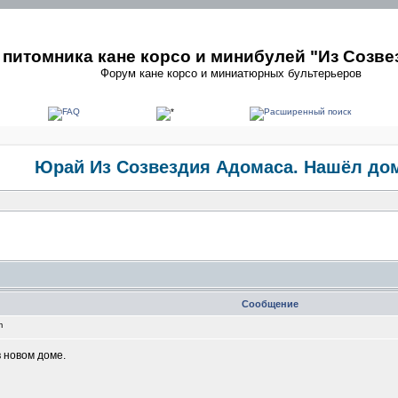
питомника кане корсо и минибулей "Из Созве
Форум кане корсо и миниатюрных бультерьеров
Юрай Из Созвездия Адомаса. Нашёл дом
Сообщение
pm
 новом доме.