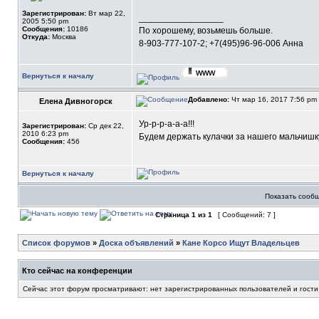
Зарегистрирован:
Вт мар 22,
_________________
2005 5:50 pm
Сообщения:
10186
По хорошему, возьмешь больше.
Откуда:
Москва
8-903-777-107-2; +7(495)96-96-006 Анна
Вернуться к началу
Добавлено:
Чт мар 16, 2017 7:56 pm
Елена Дивногорск
Ур-р-р-а-а-а!!!
Зарегистрирован:
Ср дек 22,
2010 6:23 pm
Будем держать кулачки за нашего мальчишку
Сообщения:
456
Вернуться к началу
Показать сообщ
Страница
1
из
1
[ Сообщений: 7 ]
Список форумов
»
Доска объявлений
»
Кане Корсо Ищут Владельцев
Кто сейчас на конференции
Сейчас этот форум просматривают: нет зарегистрированных пользователей и гости