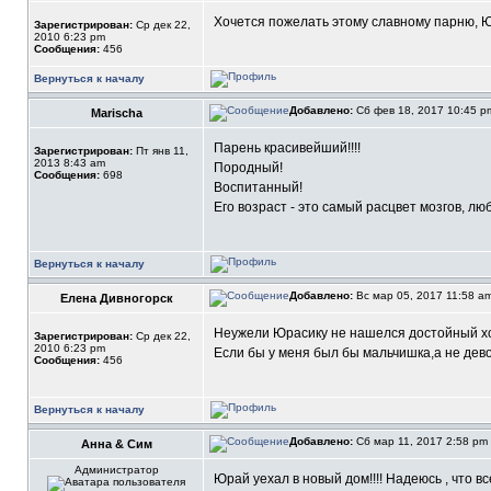
Хочется пожелать этому славному парню, Ю
Зарегистрирован:
Ср дек 22,
2010 6:23 pm
Сообщения:
456
Вернуться к началу
Добавлено:
Сб фев 18, 2017 10:45 
Marischa
Парень красивейший!!!!
Зарегистрирован:
Пт янв 11,
2013 8:43 am
Породный!
Сообщения:
698
Воспитанный!
Его возраст - это самый расцвет мозгов, люб
Вернуться к началу
Добавлено:
Вс мар 05, 2017 11:58 a
Елена Дивногорск
Неужели Юрасику не нашелся достойный х
Зарегистрирован:
Ср дек 22,
2010 6:23 pm
Если бы у меня был бы мальчишка,а не дево
Сообщения:
456
Вернуться к началу
Добавлено:
Сб мар 11, 2017 2:58 pm
Анна & Сим
Администратор
Юрай уехал в новый дом!!!! Надеюсь , что в