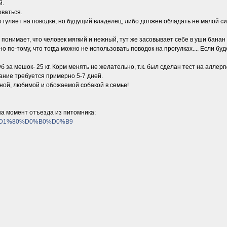
й.
оваться.
о гуляет на поводке, но будущий владелец, либо должен обладать не малой си
понимает, что человек мягкий и нежный, тут же засовывает себе в уши банан и
по-тому, что тогда можно не использовать поводок на прогулках.... Если буд
б за мешок- 25 кг. Корм менять не желательно, т.к. был сделан тест на аллер
ание требуется примерно 5-7 дней.
ной, любимой и обожаемой собакой в семье!
на момент отъезда из питомника:
%8E%D1%80%D0%B0%D0%B9