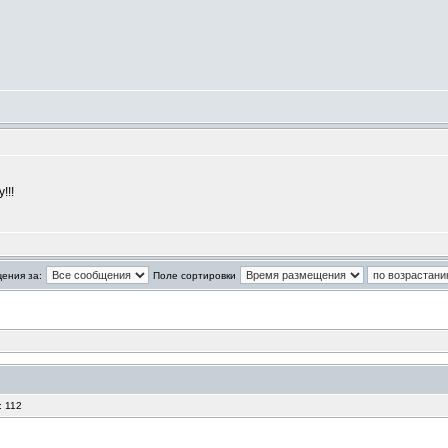
!!!
ения за:
Поле сортировки
: 112