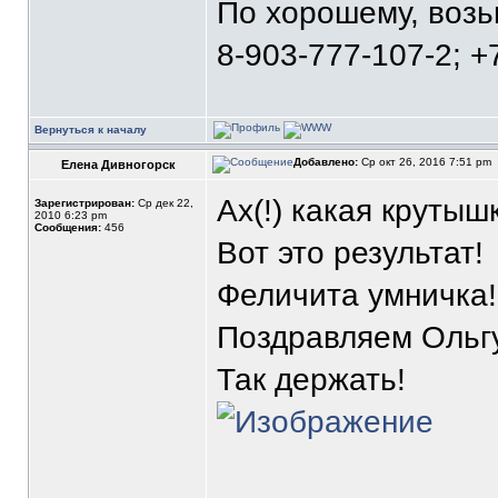
По хорошему, воз
8-903-777-107-2; +
Вернуться к началу
Добавлено:
Ср окт 26, 2016 7:51 pm
Елена Дивногорск
Ах(!) какая крутыш
Зарегистрирован:
Ср дек 22,
2010 6:23 pm
Сообщения:
456
Вот это результат!
Феличита умничка!
Поздравляем Ольгу
Так держать!