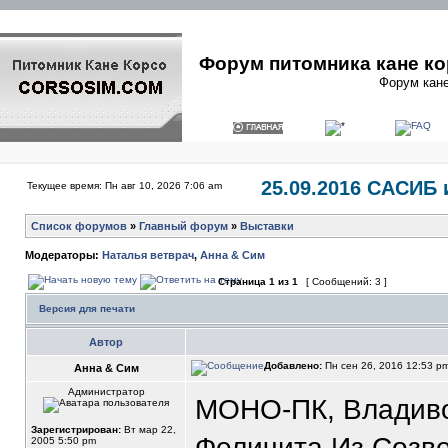
Форум питомника кане ко
Форум кане
25.09.2016 САСИБ 
Текущее время: Пн авг 10, 2026 7:06 am
Список форумов
»
Главный форум
»
Выставки
Модераторы:
Наталья ветврач
,
Анна & Сим
Страница
1
из
1
[ Сообщений: 3 ]
Версия для печати
Автор
Добавлено:
Пн сен 26, 2016 12:53 p
Анна & Сим
Администратор
МОНО-ПК, Владивос
Зарегистрирован:
Вт мар 22,
Феличита Из Созве
2005 5:50 pm