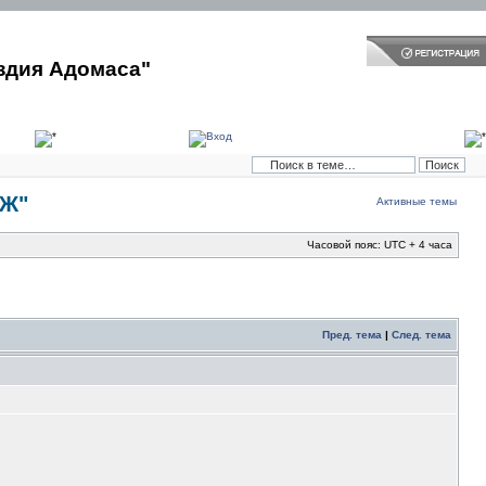
здия Адомаса"
"Ж"
Активные темы
Часовой пояс: UTC + 4 часа
Пред. тема
|
След. тема