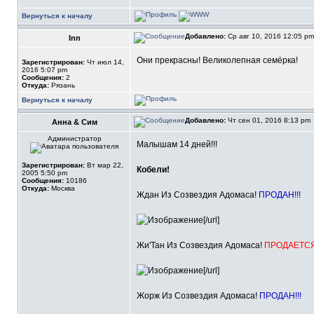
Вернуться к началу
Добавлено:
Ср авг 10, 2016 12:05 p
Inn
Они прекрасны! Великолепная семёрка!
Зарегистрирован:
Чт июл 14,
2016 5:07 pm
Сообщения:
2
Откуда:
Рязань
Вернуться к началу
Добавлено:
Чт сен 01, 2016 8:13 pm
Анна & Сим
Администратор
Малышам 14 дней!!!
Зарегистрирован:
Вт мар 22,
Кобели!
2005 5:50 pm
Сообщения:
10186
Откуда:
Москва
Ждан Из Созвездия Адомаса!
ПРОДАН!!!
[/url]
Жи'Тан Из Созвездия Адомаса!
ПРОДАЕТСЯ!
[/url]
Жорж Из Созвездия Адомаса!
ПРОДАН!!!