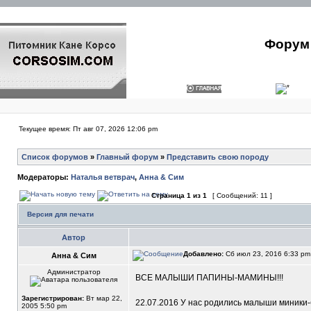
Форум 
Текущее время: Пт авг 07, 2026 12:06 pm
Список форумов
»
Главный форум
»
Представить свою породу
Модераторы:
Наталья ветврач
,
Анна & Сим
Страница
1
из
1
[ Сообщений: 11 ]
Версия для печати
Автор
Добавлено:
Сб июл 23, 2016 6:33 p
Анна & Сим
Администратор
ВСЕ МАЛЫШИ ПАПИНЫ-МАМИНЫ!!!
Зарегистрирован:
Вт мар 22,
22.07.2016 У нас родились малыши миники-б
2005 5:50 pm