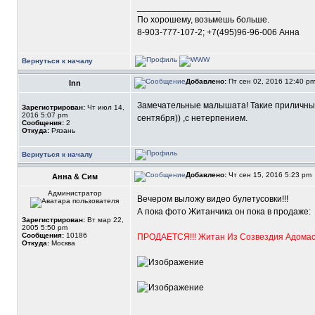
_________________
По хорошему, возьмешь больше.
8-903-777-107-2; +7(495)96-96-006 Анна
Вернуться к началу
Добавлено:
Пт сен 02, 2016 12:40 p
Inn
Замечательные малышата! Такие приличные н
Зарегистрирован:
Чт июл 14,
2016 5:07 pm
сентября)) ,с нетерпением.
Сообщения:
2
Откуда:
Рязань
Вернуться к началу
Добавлено:
Чт сен 15, 2016 5:23 pm
Анна & Сим
Администратор
Вечером выложу видео булетусовки!!!
А пока фото Житанчика он пока в продаже:
Зарегистрирован:
Вт мар 22,
2005 5:50 pm
Сообщения:
10186
ПРОДАЕТСЯ!!! Житан Из Созвездия Адома
Откуда:
Москва
_________________