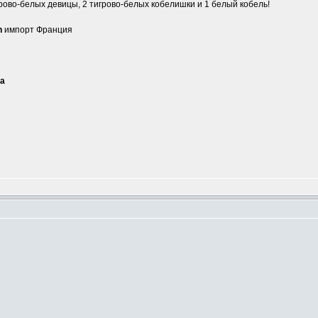
рово-белых девицы, 2 тигрово-белых кобелишки и 1 белый кобель!
n
импорт Франция
са
m