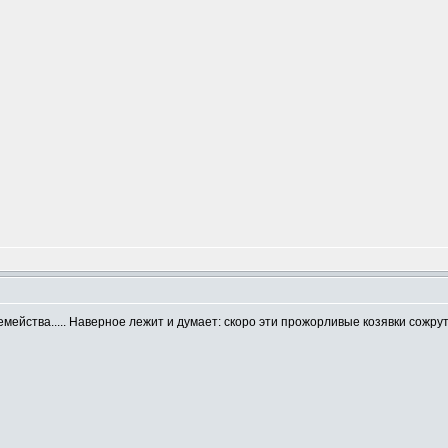
m
йства..... Наверное лежит и думает: скоро эти прожорливые козявки сожрут 