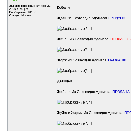
Зарегистрирован:
Вт мар 22,
Кобели!
2005 5:50 pm
Сообщения:
10186
Откуда:
Москва
Ждан Из Созвездия Адомаса!
ПРОДАН!!!
[/url]
Жи'Тан Из Созвездия Адомаса!
ПРОДАЕТСЯ!
[/url]
Жорж Из Созвездия Адомаса!
ПРОДАН!!!
[/url]
Девицы!
ЖеЛана Из Созвездия Адомаса!
ПРОДАНА!!
[/url]
ЖуЖа и Жарми Из Созвездия Адомаса!
ПРО
[/url]