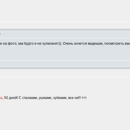
m
а фото, как будто и не хулиганят)). Очень хочется видюшки, посмотреть как 
са
, 50 дней! С глазками, ушками, зубками, все ок!!! ттт