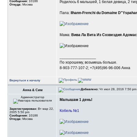
Сообщения:
10186
Родилось 6 малышей, 1 белая девица, 2 тиг
Откуда:
Москва
Папа:
Ilhann-Frenchi du Domaine D"Yspaha
Мама:
Вива Ла Вита Из Созвездия Адома
_________________
По хорошему, возьмешь больше.
8-903-777-107-2; +7(495)96-96-006 Анна
Вернуться к началу
Добавлено:
Чт июл 28, 2016 7:50 p
Анна & Сим
Администратор
Малышам 1 день!
Зарегистрирован:
Вт мар 22,
Кобель №1
2005 5:50 pm
Сообщения:
10186
Откуда:
Москва