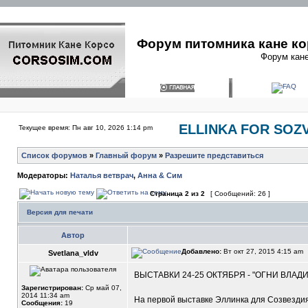
Форум питомника кане ко
Форум кане
ELLINKA FOR SOZ
Текущее время: Пн авг 10, 2026 1:14 pm
Список форумов
»
Главный форум
»
Разрешите представиться
Модераторы:
Наталья ветврач
,
Анна & Сим
Страница
2
из
2
[ Сообщений: 26 ]
Версия для печати
Автор
Добавлено:
Вт окт 27, 2015 4:15 am
Svetlana_vldv
ВЫСТАВКИ 24-25 ОКТЯБРЯ - "ОГНИ ВЛАДИВ
Зарегистрирован:
Ср май 07,
2014 11:34 am
На первой выставке Эллинка для Созвезди
Сообщения:
19