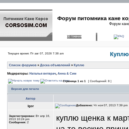
Форум питомника кане ко
Форум кане
Куплю 
Текущее время: Пт авг 07, 2026 7:38 am
Список форумов
»
Доска объявлений
»
Куплю
Модераторы:
Наталья ветврач
,
Анна & Сим
Страница
1
из
1
[ Сообщений: 8 ]
Версия для печати
Автор
Добавлено:
Чт ноя 07, 2013 7:39 pm
Igor
куплю щенка к март
Зарегистрирован:
Вт апр 16,
2013 10:24 pm
Сообщения:
2
на то веские причи