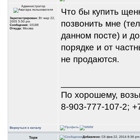
Администратор
Что бы купить щен
Зарегистрирован:
Вт мар 22,
позвонить мне (те
2005 5:50 pm
Сообщения:
10186
Откуда:
Москва
данном посте) и д
порядке и от част
не продаются.
_______________
По хорошему, воз
8-903-777-107-2; +
Вернуться к началу
Добавлено:
Сб фев 22, 2014 8:36 p
Тори