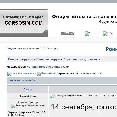
Форум питомника кане ко
Форум кане
Рони
Текущее время: Сб авг 08, 2026 9:36 pm
Список форумов
»
Главный форум
»
Разрешите представиться
Модераторы:
Наталья ветврач
,
Анна & Сим
Страница
5
из
5
[ Сообщений: 92 ]
Версия для печати
Автор
Добавлено:
Сб сен 21, 2013 7:16 pm
Анна & Сим
Администратор
14 сентября, фото
Зарегистрирован:
Вт мар 22,
2005 5:50 pm