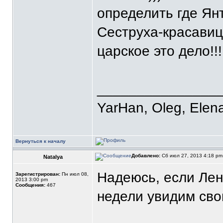
определить где Янт
Сеструха-красавица
царское это дело!!!
_______________
YarHan, Oleg, Elena
Вернуться к началу
Добавлено:
Сб июл 27, 2013 4:18 p
Natalya
Надеюсь, если Лен
Зарегистрирован:
Пн июл 08,
2013 3:00 pm
Сообщения:
467
недели увидим свою