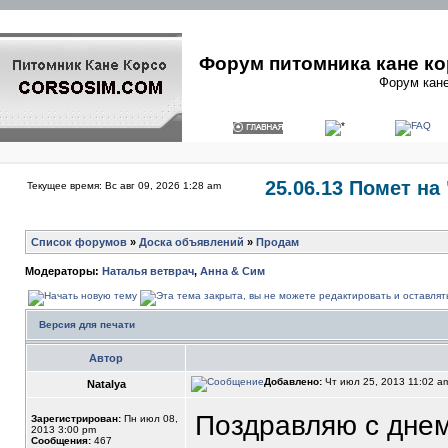
Форум питомника кане ко
Форум кане
25.06.13 Помет на
Текущее время: Вс авг 09, 2026 1:28 am
Список форумов
»
Доска объявлений
»
Продам
Модераторы:
Наталья ветврач
,
Анна & Сим
Версия для печати
Автор
Добавлено:
Чт июл 25, 2013 11:02 
Natalya
Поздравляю с днем
Зарегистрирован:
Пн июл 08,
2013 3:00 pm
Сообщения:
467