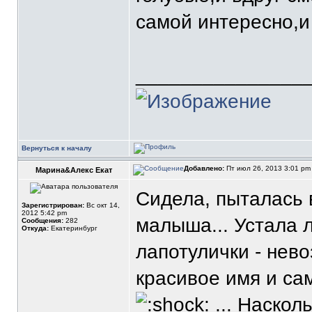
самой интересно,и
_______________
Вернуться к началу
Добавлено:
Пт июл 26, 2013 3:01 p
Марина&Алекс Екат
Cидела, пыталась 
Зарегистрирован:
Вс окт 14,
2012 5:42 pm
малыша... Устала л
Сообщения:
282
Откуда:
Екатеринбург
лапотулички - нево
красивое имя и са
... Наскол