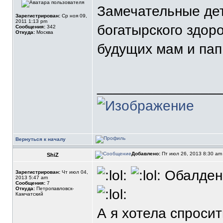
Замечательные дет
Зарегистрирован:
Ср ноя 09,
2011 1:13 pm
богатырского здор
Сообщения:
342
Откуда:
Москва
будущих мам и пап!!
_______________
Вернуться к началу
Добавлено:
Пт июл 26, 2013 8:30 a
ShiZ
Обалденн
Зарегистрирован:
Чт июл 04,
2013 5:47 am
Сообщения:
7
Откуда:
Петропавловск-
Камчатский
А я хотела спросит