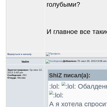
голубыми?
И главное все таки
Вернуться к началу
Добавлено:
Пт июл 26, 2013 9:08 a
Vadim
Зарегистрирован:
Ср июн 12,
2013 3:40 pm
ShiZ писал(а):
Сообщения:
261
Откуда:
Москва
:lol:
Обалденн
А я хотела спроси