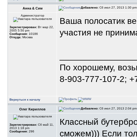
Добавлено:
Сб июл 27, 2013 1:30 p
Анна & Сим
Администратор
Ваша полосатик ве
Зарегистрирован:
Вт мар 22,
участия не принима
2005 5:50 pm
Сообщения:
10186
Откуда:
Москва
_______________
По хорошему, воз
8-903-777-107-2; +
Вернуться к началу
Добавлено:
Сб июл 27, 2013 2:04 p
Олег Кириллов
Классный бутербро
Зарегистрирован:
Сб май 11,
2013 1:18 pm
сможем))) Если тол
Сообщения:
296