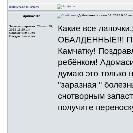
Вернуться к началу
Добавлено:
Чт июл 04, 2013 9:30 a
ирина2012
Какие все лапочки
Зарегистрирован:
Сб июл 28,
2012 11:20 am
Сообщения:
1256
Откуда:
Камчатка
ОБАЛДЕННЫЕ!!! Пр
Камчатку! Поздрав
ребёнком! Адомаси
думаю это только 
"заразная " болез
снотворным запас
получите переноску
_______________