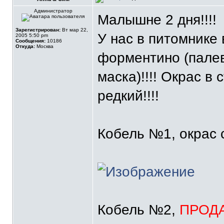
Администратор
Малышне 2 дня!!!!
Зарегистрирован:
Вт мар 22,
У нас в питомнике
2005 5:50 pm
Сообщения:
10186
Откуда:
Москва
форментино (палев
маска)!!!! Окрас в
редкий!!!!
Кобель №1, окрас 
Кобель №2,
ПРОД