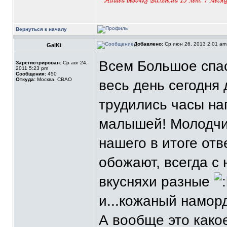
Вернуться к началу
Добавлено:
Ср июн 26, 2013 2:01 a
GalKi
Всем Большое спас
Зарегистрирован:
Ср авг 24,
2011 5:23 pm
Сообщения:
450
Откуда:
Москва, СВАО
весь день сегодня 
трудились часы на
малышей! Молодчин
нашего в итоге отв
обожают, всегда с
вкусняхи разные
и...кожаный намор
А вообще это како