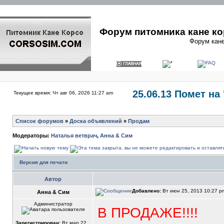
Форум питомника кане ко
Форум кане
25.06.13 Помет на
Текущее время: Чт авг 06, 2026 11:27 am
Список форумов
»
Доска объявлений
»
Продам
Модераторы:
Наталья ветврач
,
Анна & Сим
Версия для печати
Автор
Добавлено:
Вт июн 25, 2013 10:27 
Анна & Сим
Администратор
В ПРОДАЖЕ!!!!
Зарегистрирован:
Вт мар 22,