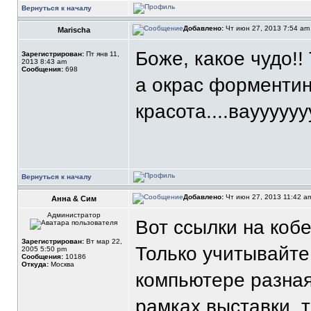
Вернуться к началу
Добавлено:
Чт июн 27, 2013 7:54 a
Marischa
Боже, какое чудо!! 
Зарегистрирован:
Пт янв 11,
2013 8:43 am
Сообщения:
698
а окрас форментино
красота....вауууууу
Вернуться к началу
Добавлено:
Чт июн 27, 2013 11:42 
Анна & Сим
Администратор
Вот ссылки на коб
Зарегистрирован:
Вт мар 22,
Только учитывайте,
2005 5:50 pm
Сообщения:
10186
Откуда:
Москва
компьютере разная
рамках выставки, т