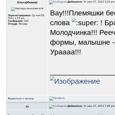
Добавлено:
Чт июн 27, 2013 3:24 p
Ольга(Инжир)
Вау!!!Племяшки бе
Зарегистрирован:
Ср ноя 09,
2011 1:13 pm
слова
! Бр
Сообщения:
342
Откуда:
Москва
Молодчинка!!! Рее
формы, малышне -л
Ураааа!!!
_______________
Вернуться к началу
Добавлено:
Чт июн 27, 2013 7:08 p
Iri