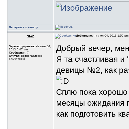
Вернуться к началу
Добавлено:
Чт июл 04, 2013 1:59 p
ShiZ
Добрый вечер, меня
Зарегистрирован:
Чт июл 04,
2013 5:47 am
Сообщения:
7
Откуда:
Петропавловск-
Я та счастливая и
Камчатский
девицы №2, как ра
Сплю пока хорошо 
месяцы ожидания 
как подготовить кв