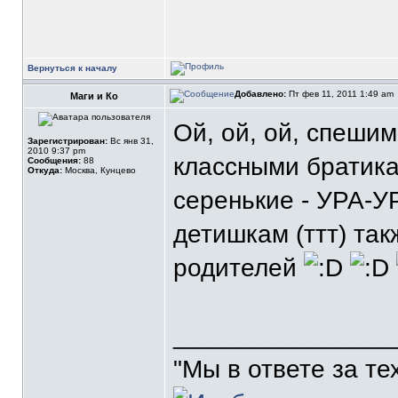
Вернуться к началу
Добавлено:
Пт фев 11, 2011 1:49 am
Маги и Ко
Ой, ой, ой, спеши
Зарегистрирован:
Вс янв 31,
2010 9:37 pm
классными братика
Сообщения:
88
Откуда:
Москва, Кунцево
серенькие - УРА-У
детишкам (ттт) та
родителей
_______________
"Мы в ответе за те