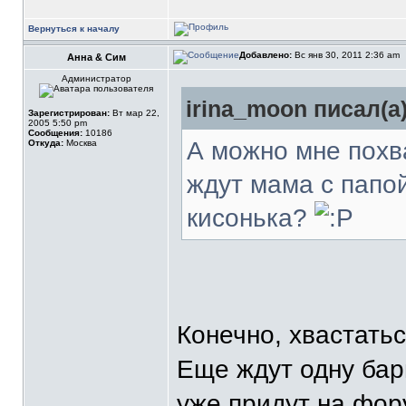
Вернуться к началу
Добавлено:
Вс янв 30, 2011 2:36 am
Анна & Сим
Администратор
irina_moon писал(а)
Зарегистрирован:
Вт мар 22,
2005 5:50 pm
Сообщения:
10186
А можно мне похва
Откуда:
Москва
ждут мама с папой
кисонька?
Конечно, хвастатьс
Еще ждут одну бар
уже придут на фору