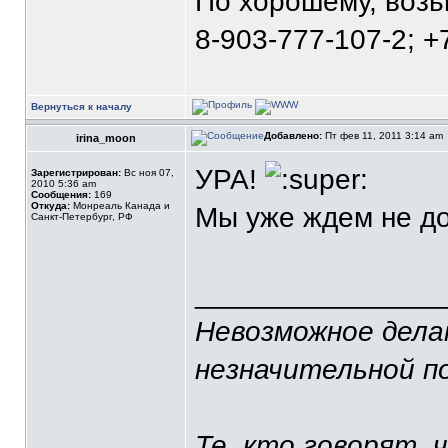
По хорошему, воз
8-903-777-107-2; +
Вернуться к началу
Добавлено:
Пт фев 11, 2011 3:14 am
irina_moon
УРА!
Зарегистрирован:
Вс ноя 07,
2010 5:36 am
Сообщения:
169
Откуда:
Монреаль Канада и
Мы уже ждем не д
Санкт-Петербург, РФ
_______________
Невозможное делаю
незначительной п
Те, кто говорят, 