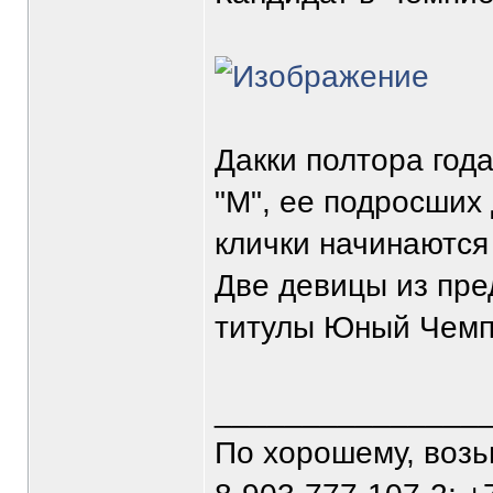
Дакки полтора год
"М", ее подросших
клички начинаются
Две девицы из пре
титулы Юный Чемпи
_______________
По хорошему, воз