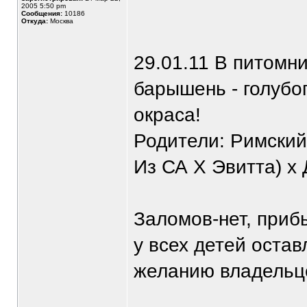
2005 5:50 pm
Сообщения:
10186
Откуда:
Москва
29.01.11 В питомни
барышень - голубог
окраса!
Родители: Римски
Из СА Х Эвитта) х
Заломов-нет, приб
у всех детей остав
желанию владельце