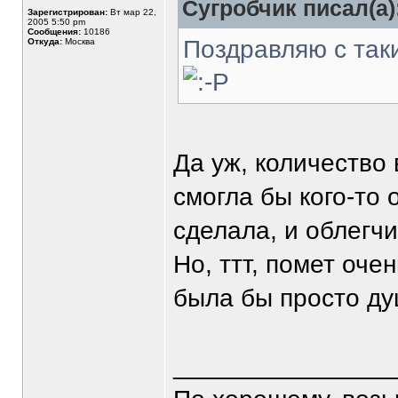
Сугробчик писал(а)
Зарегистрирован:
Вт мар 22,
2005 5:50 pm
Сообщения:
10186
Поздравляю с так
Откуда:
Москва
Да уж, количество
смогла бы кого-то 
сделала, и облегч
Но, ттт, помет оче
была бы просто д
_______________