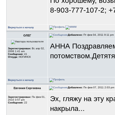
По хорошему, воз
8-903-777-107-2; +
Вернуться к началу
Добавлено:
Пт фев 04, 2011 9:11 pm
ОЛЕГ
АННА Поздравляем
Зарегистрирован:
Вс апр 02,
2006 1:41 am
потомством.Детятям
Сообщения:
41
Откуда:
НОГИНСК
Вернуться к началу
Добавлено:
Пн фев 07, 2011 2:03 pm
Евгения Сергеевна
Эх, гляжу на эту к
Зарегистрирован:
Пн фев 01,
2010 3:57 pm
Сообщения:
22
накрыла...