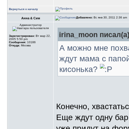
Вернуться к началу
Добавлено:
Вс янв 30, 2011 2:36 am
Анна & Сим
Администратор
irina_moon писал(а)
Зарегистрирован:
Вт мар 22,
2005 5:50 pm
Сообщения:
10186
А можно мне похва
Откуда:
Москва
ждут мама с папой
кисонька?
Конечно, хвастатьс
Еще ждут одну бар
уже придут на фору