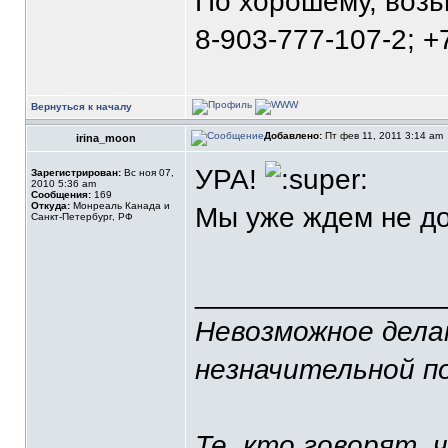
По хорошему, воз
8-903-777-107-2; +
Вернуться к началу
Добавлено:
Пт фев 11, 2011 3:14 am
irina_moon
УРА!
Зарегистрирован:
Вс ноя 07,
2010 5:36 am
Сообщения:
169
Откуда:
Монреаль Канада и
Мы уже ждем не д
Санкт-Петербург, РФ
_______________
Невозможное делаю
незначительной п
Те, кто говорят, 