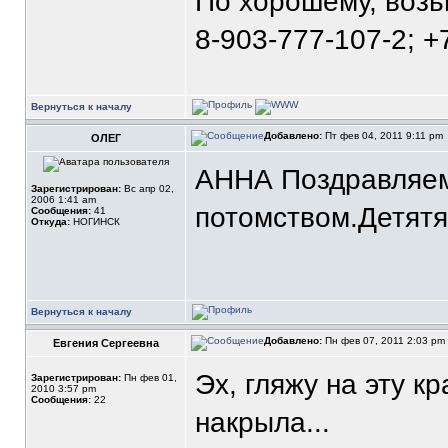
По хорошему, воз
8-903-777-107-2; +
Вернуться к началу
Добавлено:
Пт фев 04, 2011 9:11 pm
ОЛЕГ
АННА Поздравляем
Зарегистрирован:
Вс апр 02,
2006 1:41 am
потомством.Детятям
Сообщения:
41
Откуда:
НОГИНСК
Вернуться к началу
Добавлено:
Пн фев 07, 2011 2:03 pm
Евгения Сергеевна
Эх, гляжу на эту к
Зарегистрирован:
Пн фев 01,
2010 3:57 pm
Сообщения:
22
накрыла...