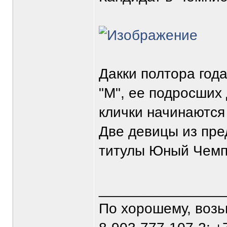
Дакки полтора год
"М", ее подросших
клички начинаются
Две девицы из пре
титулы Юный Чемпи
_______________
По хорошему, воз