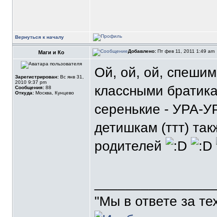
Вернуться к началу
Добавлено:
Пт фев 11, 2011 1:49 am
Маги и Ко
Ой, ой, ой, спеши
Зарегистрирован:
Вс янв 31,
2010 9:37 pm
классными братика
Сообщения:
88
Откуда:
Москва, Кунцево
серенькие - УРА-У
детишкам (ттт) та
родителей
_______________
"Мы в ответе за те