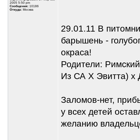
2005 5:50 pm
Сообщения:
10186
Откуда:
Москва
29.01.11 В питомни
барышень - голубог
окраса!
Родители: Римски
Из СА Х Эвитта) х
Заломов-нет, приб
у всех детей остав
желанию владельце