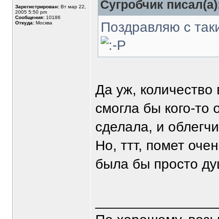
Сугробчик писал(а)
Зарегистрирован:
Вт мар 22,
2005 5:50 pm
Сообщения:
10186
Поздравляю с так
Откуда:
Москва
Да уж, количество
смогла бы кого-то 
сделала, и облегч
Но, ттт, помет оче
была бы просто д
_______________