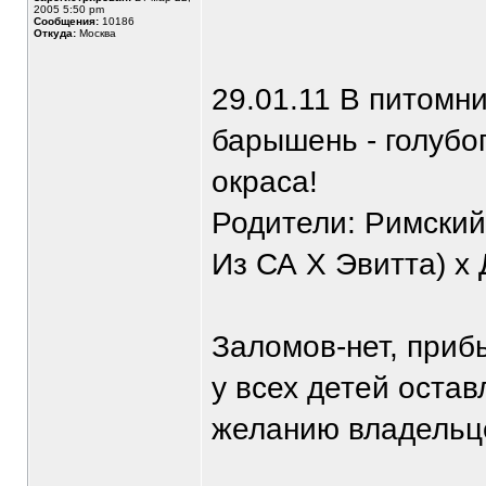
2005 5:50 pm
Сообщения:
10186
Откуда:
Москва
29.01.11 В питомни
барышень - голубог
окраса!
Родители: Римски
Из СА Х Эвитта) х
Заломов-нет, приб
у всех детей остав
желанию владельце