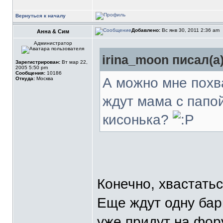
Вернуться к началу
Добавлено:
Вс янв 30, 2011 2:36 am
Анна & Сим
Администратор
irina_moon писал(а)
Зарегистрирован:
Вт мар 22,
2005 5:50 pm
Сообщения:
10186
А можно мне похва
Откуда:
Москва
ждут мама с папой
кисонька?
Конечно, хвастатьс
Еще ждут одну бар
уже придут на фору