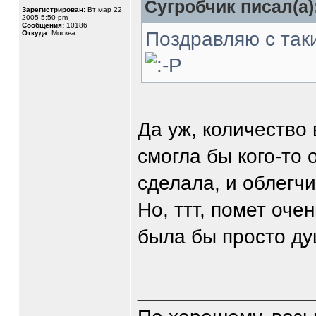
Сугробчик писал(а)
Зарегистрирован:
Вт мар 22,
2005 5:50 pm
Сообщения:
10186
Поздравляю с так
Откуда:
Москва
Да уж, количество
смогла бы кого-то 
сделала, и облегч
Но, ттт, помет оче
была бы просто д
_______________