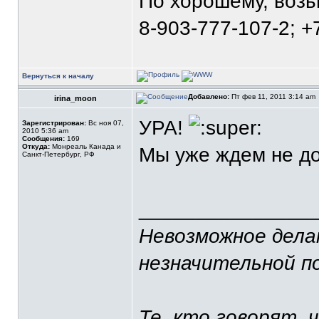
По хорошему, воз
8-903-777-107-2; +
Вернуться к началу
Добавлено:
Пт фев 11, 2011 3:14 am
irina_moon
УРА!
Зарегистрирован:
Вс ноя 07,
2010 5:36 am
Сообщения:
169
Откуда:
Монреаль Канада и
Мы уже ждем не д
Санкт-Петербург, РФ
_______________
Невозможное делаю
незначительной п
Те, кто говорят, 