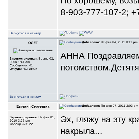
По хорошему, воз
8-903-777-107-2; +
Вернуться к началу
Добавлено:
Пт фев 04, 2011 9:11 pm
ОЛЕГ
АННА Поздравляем
Зарегистрирован:
Вс апр 02,
2006 1:41 am
потомством.Детятям
Сообщения:
41
Откуда:
НОГИНСК
Вернуться к началу
Добавлено:
Пн фев 07, 2011 2:03 pm
Евгения Сергеевна
Эх, гляжу на эту к
Зарегистрирован:
Пн фев 01,
2010 3:57 pm
Сообщения:
22
накрыла...