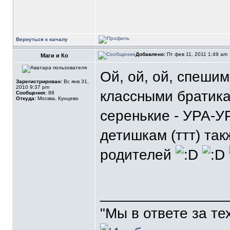
Вернуться к началу
Добавлено:
Пт фев 11, 2011 1:49 am
Маги и Ко
Ой, ой, ой, спеши
Зарегистрирован:
Вс янв 31,
2010 9:37 pm
классными братика
Сообщения:
88
Откуда:
Москва, Кунцево
серенькие - УРА-У
детишкам (ттт) та
родителей
_______________
"Мы в ответе за те