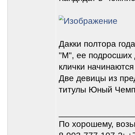
Дакки полтора год
"М", ее подросших
клички начинаются
Две девицы из пре
титулы Юный Чемпи
_______________
По хорошему, воз