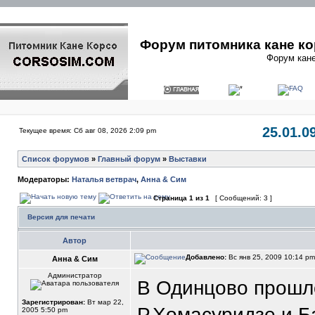
Форум питомника кане ко
Форум кане
25.01.0
Текущее время: Сб авг 08, 2026 2:09 pm
Список форумов
»
Главный форум
»
Выставки
Модераторы:
Наталья ветврач
,
Анна & Сим
Страница
1
из
1
[ Сообщений: 3 ]
Версия для печати
Автор
Добавлено:
Вс янв 25, 2009 10:14 p
Анна & Сим
Администратор
В Одинцово прошло
Зарегистрирован:
Вт мар 22,
Р.Хомасуридзе и Б
2005 5:50 pm