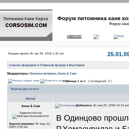
Форум питомника кане ко
Форум кане
25.01.0
Текущее время: Вс авг 09, 2026 1:30 am
Список форумов
»
Главный форум
»
Выставки
Модераторы:
Наталья ветврач
,
Анна & Сим
Страница
1
из
1
[ Сообщений: 3 ]
Версия для печати
Автор
Добавлено:
Вс янв 25, 2009 10:14 p
Анна & Сим
Администратор
В Одинцово прошло
Зарегистрирован:
Вт мар 22,
Р.Хомасуридзе и Б
2005 5:50 pm