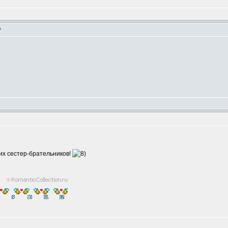
m
их сестер-брательников!