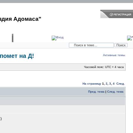
здия Адомаса"
помет на Д!
Активные темы
Часовой пояс: UTC + 4 часа
На страницу
1
,
2
,
3
,
4
След.
Пред. тема
|
След. тема
)