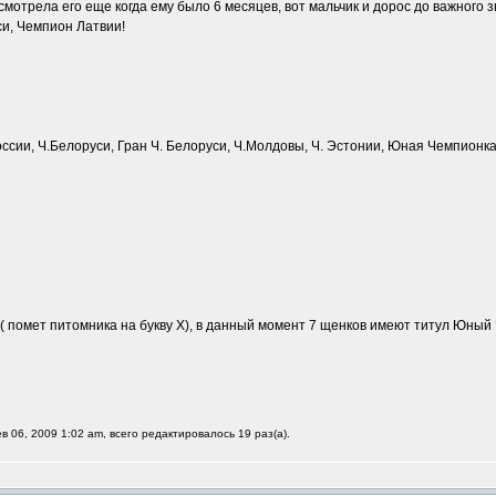
присмотрела его еще когда ему было 6 месяцев, вот мальчик и дорос до важного 
и, Чемпион Латвии!
России, Ч.Белоруси, Гран Ч. Белоруси, Ч.Молдовы, Ч. Эстонии, Юная Чемпионк
( помет питомника на букву Х), в данный момент 7 щенков имеют титул Юный 
в 06, 2009 1:02 am, всего редактировалось 19 раз(а).