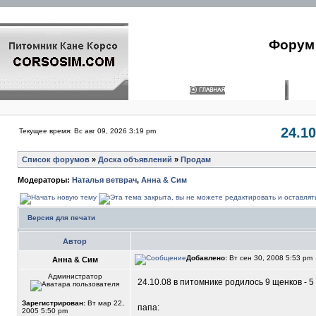
Форум 
24.1
Текущее время: Вс авг 09, 2026 3:19 pm
Список форумов
»
Доска объявлений
»
Продам
Модераторы:
Наталья ветврач
,
Анна & Сим
Версия для печати
Автор
Добавлено:
Вт сен 30, 2008 5:53 pm
Анна & Сим
Администратор
24.10.08 в питомнике родилось 9 щенков 
Зарегистрирован:
Вт мар 22,
папа:
2005 5:50 pm