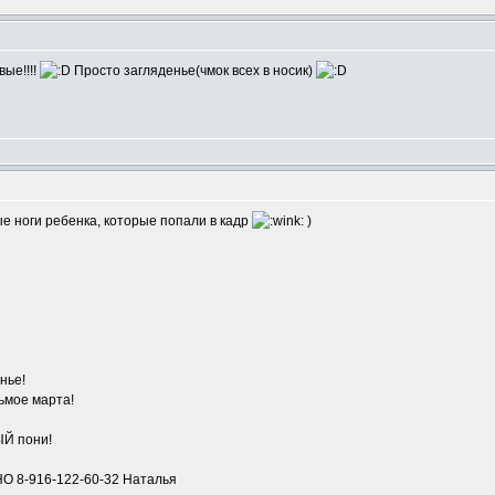
вые!!!!
Просто загляденье(чмок всех в носик)
ые ноги ребенка, которые попали в кадр
)
нье!
ьмое марта!
ЫЙ пони!
8-916-122-60-32 Наталья