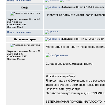
Вернуться к началу
Добавлено:
Пн окт 27, 2008 3:54 pm
Dusja
Приветик от папки !!!!!! Детки -ооочень краси
Зарегистрирован:
Пт сен 07,
2007 3:11 pm
Сообщения:
151
Откуда:
Minsk
Вернуться к началу
Добавлено:
Пн ноя 03, 2008 4:38 pm
Наталья ветврач
Маленький зверек спит!!! (извиняюсь за гол
Зарегистрирован:
Вт мар 22,
2005 3:35 pm
Сообщения:
1592
Откуда:
Москва
Сегодня два щенка открыли глазки.
_________________
Я люблю свою работу!
Я приду туда в субботу,и конечно в воскресе
Там я встречу день рожденье,Новый год,вос
Ночевать там буду завтра!
От работы дохнут кони,ну а я,БЕССМЕРТН
ВЕТЕРИНАРНАЯ ПОМОЩЬ КРУГЛОСУТОЧНО 