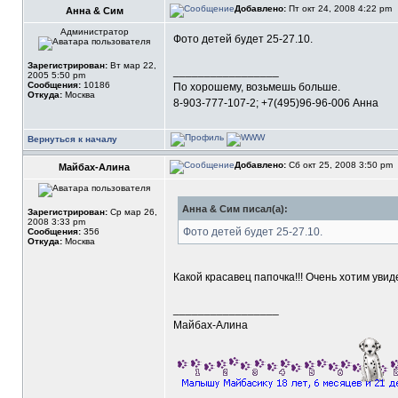
Добавлено:
Пт окт 24, 2008 4:22 pm
Анна & Сим
Администратор
Фото детей будет 25-27.10.
Зарегистрирован:
Вт мар 22,
_________________
2005 5:50 pm
Сообщения:
10186
По хорошему, возьмешь больше.
Откуда:
Москва
8-903-777-107-2; +7(495)96-96-006 Анна
Вернуться к началу
Добавлено:
Сб окт 25, 2008 3:50 pm
Майбах-Алина
Анна & Сим писал(а):
Зарегистрирован:
Ср мар 26,
2008 3:33 pm
Фото детей будет 25-27.10.
Сообщения:
356
Откуда:
Москва
Какой красавец папочка!!! Очень хотим увиде
_________________
Майбах-Алина