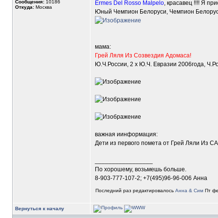
Сообщения:
10186
Ermes Del Rosso Malpelo
, красавец !!!! Я 
Откуда:
Москва
Юный Чемпион Белоруси, Чемпион Белорус
мама:
Грей Ляля Из Созвездия Адомаса!
Ю.Ч.России, 2 х Ю.Ч. Евразии 2006года, Ч.
важная иинформация:
Дети из первого помета от Грей Ляли Из СА
_________________
По хорошему, возьмешь больше.
8-903-777-107-2; +7(495)96-96-006 Анна
Последний раз редактировалось
Анна & Сим
Пт фе
Вернуться к началу