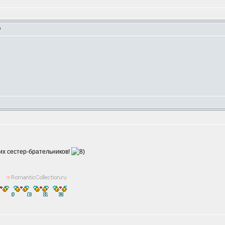
m
их сестер-брательников!