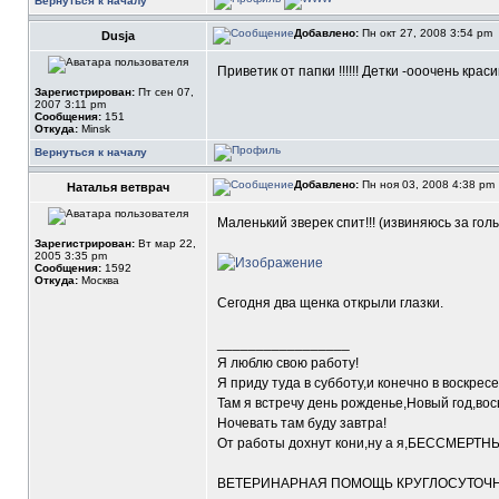
Вернуться к началу
Добавлено:
Пн окт 27, 2008 3:54 pm
Dusja
Приветик от папки !!!!!! Детки -ооочень краси
Зарегистрирован:
Пт сен 07,
2007 3:11 pm
Сообщения:
151
Откуда:
Minsk
Вернуться к началу
Добавлено:
Пн ноя 03, 2008 4:38 pm
Наталья ветврач
Маленький зверек спит!!! (извиняюсь за гол
Зарегистрирован:
Вт мар 22,
2005 3:35 pm
Сообщения:
1592
Откуда:
Москва
Сегодня два щенка открыли глазки.
_________________
Я люблю свою работу!
Я приду туда в субботу,и конечно в воскресе
Там я встречу день рожденье,Новый год,вос
Ночевать там буду завтра!
От работы дохнут кони,ну а я,БЕССМЕРТН
ВЕТЕРИНАРНАЯ ПОМОЩЬ КРУГЛОСУТОЧНО 