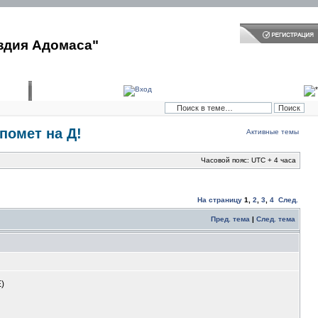
здия Адомаса"
помет на Д!
Активные темы
Часовой пояс: UTC + 4 часа
На страницу
1
,
2
,
3
,
4
След.
Пред. тема
|
След. тема
)