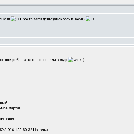
вые!!!!
Просто загляденье(чмок всех в носик)
ые ноги ребенка, которые попали в кадр
)
нье!
ьмое марта!
ЫЙ пони!
8-916-122-60-32 Наталья