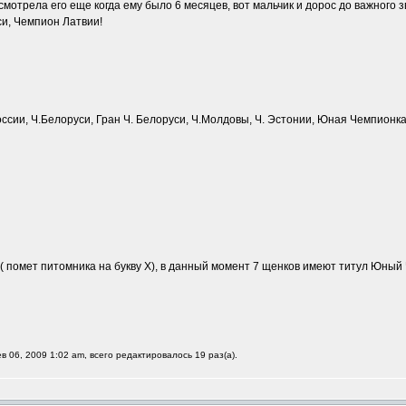
присмотрела его еще когда ему было 6 месяцев, вот мальчик и дорос до важного 
и, Чемпион Латвии!
России, Ч.Белоруси, Гран Ч. Белоруси, Ч.Молдовы, Ч. Эстонии, Юная Чемпионк
( помет питомника на букву Х), в данный момент 7 щенков имеют титул Юный 
в 06, 2009 1:02 am, всего редактировалось 19 раз(а).