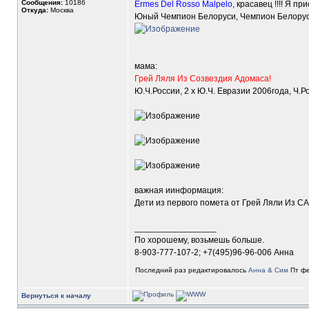
Сообщения:
10186
Ermes Del Rosso Malpelo
, красавец !!!! Я 
Откуда:
Москва
Юный Чемпион Белоруси, Чемпион Белорус
мама:
Грей Ляля Из Созвездия Адомаса!
Ю.Ч.России, 2 х Ю.Ч. Евразии 2006года, Ч.
важная иинформация:
Дети из первого помета от Грей Ляли Из СА
_________________
По хорошему, возьмешь больше.
8-903-777-107-2; +7(495)96-96-006 Анна
Последний раз редактировалось
Анна & Сим
Пт фе
Вернуться к началу