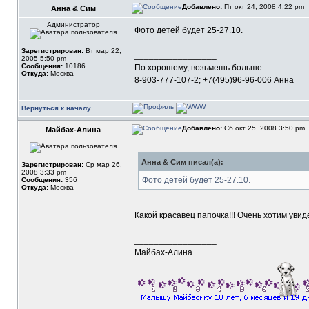
Добавлено:
Пт окт 24, 2008 4:22 pm
Анна & Сим
Администратор
Фото детей будет 25-27.10.
Зарегистрирован:
Вт мар 22,
_________________
2005 5:50 pm
Сообщения:
10186
По хорошему, возьмешь больше.
Откуда:
Москва
8-903-777-107-2; +7(495)96-96-006 Анна
Вернуться к началу
Добавлено:
Сб окт 25, 2008 3:50 pm
Майбах-Алина
Анна & Сим писал(а):
Зарегистрирован:
Ср мар 26,
2008 3:33 pm
Фото детей будет 25-27.10.
Сообщения:
356
Откуда:
Москва
Какой красавец папочка!!! Очень хотим увиде
_________________
Майбах-Алина