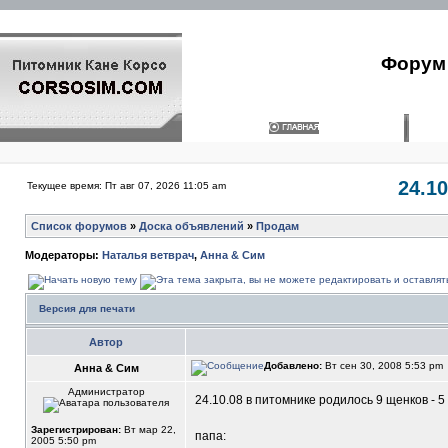
Форум 
24.1
Текущее время: Пт авг 07, 2026 11:05 am
Список форумов
»
Доска объявлений
»
Продам
Модераторы:
Наталья ветврач
,
Анна & Сим
Версия для печати
Автор
Добавлено:
Вт сен 30, 2008 5:53 pm
Анна & Сим
Администратор
24.10.08 в питомнике родилось 9 щенков 
Зарегистрирован:
Вт мар 22,
папа:
2005 5:50 pm