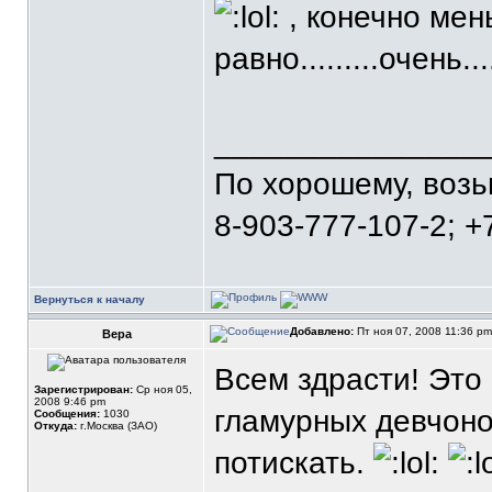
, конечно мен
равно.........очень....
_______________
По хорошему, воз
8-903-777-107-2; +
Вернуться к началу
Добавлено:
Пт ноя 07, 2008 11:36 p
Вера
Всем здрасти! Это
Зарегистрирован:
Ср ноя 05,
2008 9:46 pm
гламурных девчонок
Сообщения:
1030
Откуда:
г.Москва (ЗАО)
потискать.