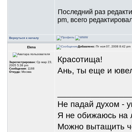
Последний раз редакт
pm, всего редактировал
Вернуться к началу
Добавлено:
Пт ноя 07, 2008 8:42 pm
Elena
Красотища!
Зарегистрирован:
Ср мар 23,
2005 5:38 pm
Ань, ты еще и юв
Сообщения:
1168
Откуда:
Москва
_______________
Не падай духом - 
Я не обижаюсь на 
Можно вытащить че