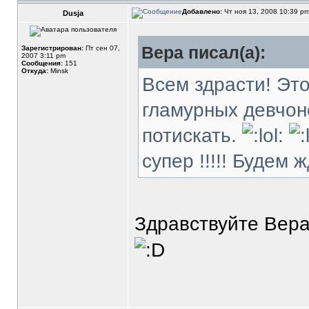
Добавлено:
Чт ноя 13, 2008 10:39 p
Dusja
Вера писал(а):
Зарегистрирован:
Пт сен 07,
2007 3:11 pm
Сообщения:
151
Откуда:
Minsk
Всем здрасти! Эт
гламурных девчоно
потискать.
супер !!!!! Будем 
Здравствуйте Вера 