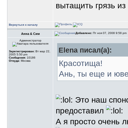
вытащить грязь из
Вернуться к началу
Добавлено:
Пт ноя 07, 2008 9:58 pm
Анна & Сим
Администратор
Elena писал(а):
Зарегистрирован:
Вт мар 22,
2005 5:50 pm
Сообщения:
10186
Красотища!
Откуда:
Москва
Ань, ты еще и юв
Это наш спон
предоставил
А я просто очень л