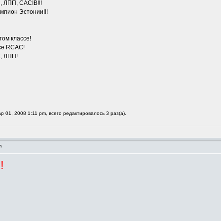
 ЛПП, CACIB!!!
мпион Эстонии!!!
том классе!
ссе RCAC!
, ЛПП!
р 01, 2008 1:11 pm, всего редактировалось 3 раз(а).
pm
!