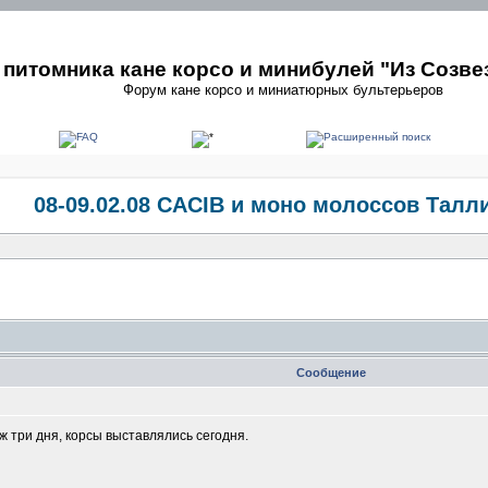
питомника кане корсо и минибулей "Из Созве
Форум кане корсо и миниатюрных бультерьеров
08-09.02.08 САСIВ и моно молоссов Талл
Сообщение
ж три дня, корсы выставлялись сегодня.