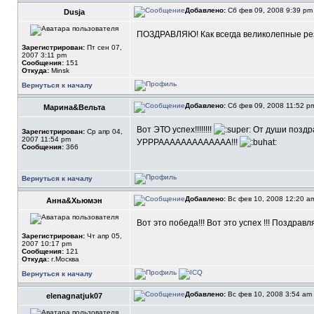
Добавлено:
Сб фев 09, 2008 9:39 p
Dusja
ПОЗДРАВЛЯЮ! Как всегда великолепные рез
Зарегистрирован:
Пт сен 07,
2007 3:11 pm
Сообщения:
151
Откуда:
Minsk
Вернуться к началу
Добавлено:
Сб фев 09, 2008 11:52 
Марина&Вельта
Вот ЭТО успех!!!!!!!!
От души поздрав
Зарегистрирован:
Ср апр 04,
2007 11:54 pm
УРРРААААААААААААА!!!
Сообщения:
366
Вернуться к началу
Добавлено:
Вс фев 10, 2008 12:20 
Анна&Хьюмэн
Вот это победа!!! Вот это успех !!! Поздравл
Зарегистрирован:
Чт апр 05,
2007 10:17 pm
Сообщения:
121
Откуда:
г.Москва
Вернуться к началу
Добавлено:
Вс фев 10, 2008 3:54 am
elenagnatjuk07