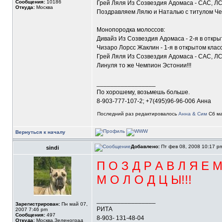
Сообщения:
10186
Грей Ляля Из Созвездия Адомаса - САС, ЛС,
Откуда:
Москва
Поздравляем Лялю и Наталью с титулом Че
Монопородка молоссов:
Дивайз Из Созвездия Адомаса - 2-я в откры
Чизаро Лорсс Жаклин - 1-я в открытом кла
Грей Ляля Из Созвездия Адомаса - САС, ЛС
Линуля то же Чемпион Эстонии!!!
_________________
По хорошему, возьмешь больше.
8-903-777-107-2; +7(495)96-96-006 Анна
Последний раз редактировалось
Анна & Сим
Сб ма
Вернуться к началу
Добавлено:
Пт фев 08, 2008 10:17 
sindi
П О З Д Р А В Л Я Е М
М О Л О Д Ц Ы!!!
_________________
Зарегистрирован:
Пн май 07,
РИТА
2007 7:46 pm
Сообщения:
497
8-903- 131-48-04
Откуда:
Москва,Зеленоград