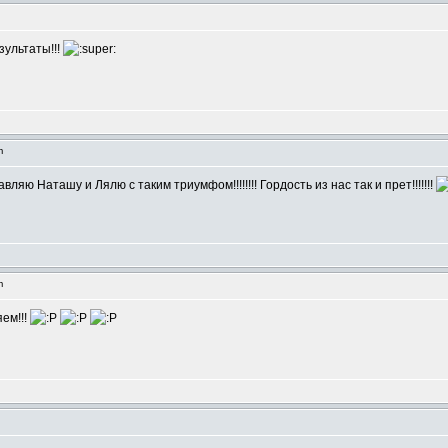
m
ультаты!!!
pm
ляю Наташу и Лялю с таким триумфом!!!!!!!! Гордость из нас так и прет!!!!!!!
am
яем!!!