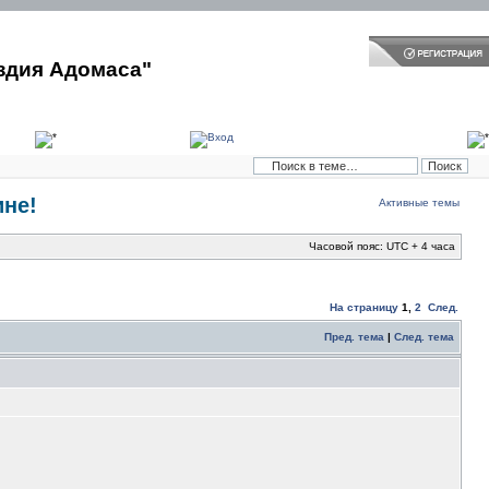
здия Адомаса"
ине!
Активные темы
Часовой пояс: UTC + 4 часа
На страницу
1
,
2
След.
Пред. тема
|
След. тема