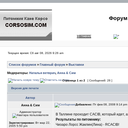
Форум 
Текущее время: Сб авг 08, 2026 9:26 am
Список форумов
»
Главный форум
»
Выставки
Модераторы:
Наталья ветврач
,
Анна & Сим
Страница
1
из
2
[ Сообщений: 26 ]
Версия для печати
Автор
Добавлено:
Пт фев 08, 2008 9:14 pm
Анна & Сим
Администратор
В Таллине проходит САСIВ, который идет, а
Результаты по питомнику:
Зарегистрирован:
Вт мар 22,
Чизаро Лорсс Жаклин(Лина) - RCACIB!
2005 5:50 pm