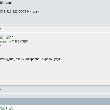
ЫЙ пони!
8-916-122-60-32 Наталья
pm
сте 4-я ?!!!! CУПЕР !
!
кто судил , очень интересно . А фото будут?
ru
am