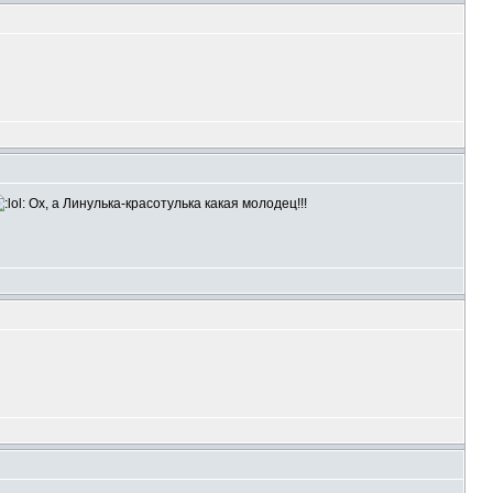
Ох, а Линулька-красотулька какая молодец!!!