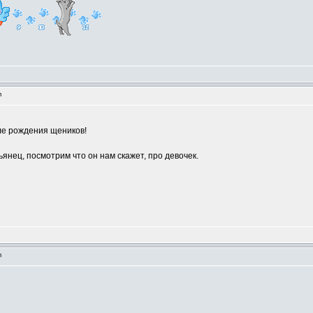
m
ле рождения щеников!
янец, посмотрим что он нам скажет, про девочек.
m