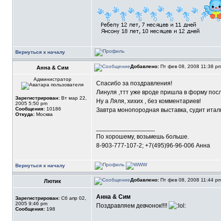
Вернуться к началу
Добавлено:
Пт фев 08, 2008 11:38 p
Анна & Сим
Администратор
Спасибо за поздравления!
Линуля ,ттт уже вроде пришла в форму пос
Зарегистрирован:
Вт мар 22,
Ну а Ляля, хихих , без комментариев!
2005 5:50 pm
Сообщения:
10186
Завтра монопородная выставка, судит италь
Откуда:
Москва
_________________
По хорошему, возьмешь больше.
8-903-777-107-2; +7(495)96-96-006 Анна
Вернуться к началу
Добавлено:
Пт фев 08, 2008 11:44 p
Лютик
Анна & Сим
Зарегистрирован:
Сб апр 02,
2005 9:46 pm
Поздравляем девчонок!!!!
Сообщения:
198