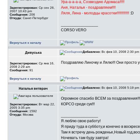
Ура-а-а-а-а, Созвездию Адомаса!!!!!
Аня, Наталья - поздравляем!!!!
Зарегистрирован:
Ср сен 26,
2007 10:43 pm
Ляля, Лина - молодцы красотки!!!!!!!!!!!!!
:D
Сообщения:
206
Откуда:
Санкт-Петербург
_________________
CORSO VERO
Вернуться к началу
Добавлено:
Вс фев 10, 2008 2:30 pm
Дивуська
Поздравляю Линочку и Лялю!!! Они просто 
Зарегистрирован:
Ср янв 16,
2008 2:29 am
Сообщения:
91
Вернуться к началу
Добавлено:
Вс фев 10, 2008 5:19 pm
Наталья ветврач
Огромное спасибо ВСЕМ за поздравления!
КОРСО среди сук!!!
Зарегистрирован:
Вт мар 22,
2005 3:35 pm
Сообщения:
1592
Откуда:
Москва
_________________
Я люблю свою работу!
Я приду туда в субботу,и конечно в воскресе
Там я встречу день рожденье,Новый год,вос
Ночевать там буду завтра!