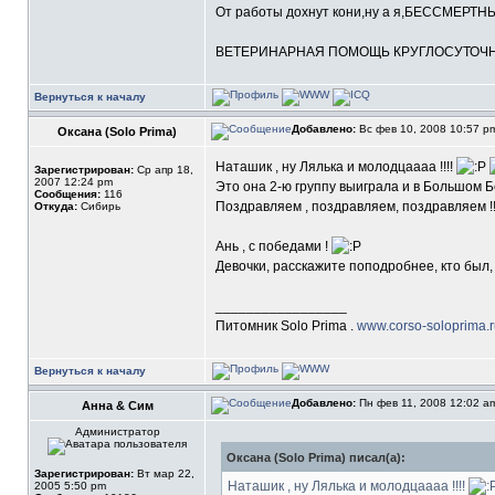
От работы дохнут кони,ну а я,БЕССМЕРТН
ВЕТЕРИНАРНАЯ ПОМОЩЬ КРУГЛОСУТОЧНО 
Вернуться к началу
Добавлено:
Вс фев 10, 2008 10:57 
Оксана (Solo Prima)
Наташик , ну Лялька и молодцаааа !!!!
Зарегистрирован:
Ср апр 18,
2007 12:24 pm
Это она 2-ю группу выиграла и в Большом Бе
Сообщения:
116
Поздравляем , поздравляем, поздравляем !!
Откуда:
Сибирь
Ань , с победами !
Девочки, расскажите поподробнее, кто был, 
_________________
Питомник Solo Prima .
www.corso-soloprima.
Вернуться к началу
Добавлено:
Пн фев 11, 2008 12:02 
Анна & Сим
Администратор
Оксана (Solo Prima) писал(а):
Зарегистрирован:
Вт мар 22,
Наташик , ну Лялька и молодцаааа !!!!
2005 5:50 pm