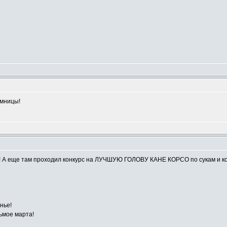
умницы!
!! А еще там проходил конкурс на ЛУЧШУЮ ГОЛОВУ КАНЕ КОРСО по сукам и 
нье!
ьмое марта!