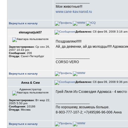
_________________
Мои животные!!!
www.cane-kav.narod.ru
Вернуться к началу
Добавлено:
Сб фев 09, 2008 3:16 a
elenagnatjuk07
Поздравляю!!!!!!
Ай, да девченки, ай да молодцы!!!!! Адомасики рул
Зарегистрирован:
Ср сен 26,
2007 10:43 pm
Сообщения:
206
Откуда:
Санкт-Петербург
_________________
CORSO VERO
Вернуться к началу
Добавлено:
Сб фев 09, 2008 9:36 p
Анна & Сим
Администратор
Грей Ляля Из Созвездия Адомаса - 4 место в Бе
Зарегистрирован:
Вт мар 22,
_________________
2005 5:50 pm
Сообщения:
10186
По хорошему, возьмешь больше.
Откуда:
Москва
8-903-777-107-2; +7(495)96-96-006 Анна
Вернуться к началу