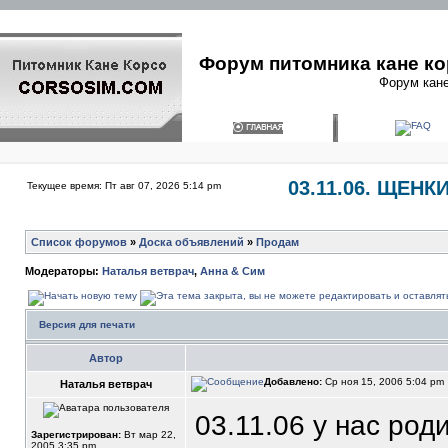
Форум питомника кане ко
Форум кане
03.11.06. ЩЕНК
Текущее время: Пт авг 07, 2026 5:14 pm
Список форумов
»
Доска объявлений
»
Продам
Модераторы:
Наталья ветврач
,
Анна & Сим
Версия для печати
Автор
Добавлено:
Ср ноя 15, 2006 5:04 pm
Наталья ветврач
03.11.06 у нас род
Зарегистрирован:
Вт мар 22,
2005 3:35 pm