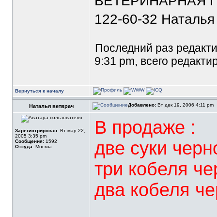
ВЕТЕРИНАРНАЯ П
122-60-32 Наталья
Последний раз редакт
9:31 pm, всего редакти
Вернуться к началу
Добавлено:
Вт дек 19, 2006 4:11 pm
Наталья ветврач
В продаже :
Зарегистрирован:
Вт мар 22,
2005 3:35 pm
две суки черн
Сообщения:
1592
Откуда:
Москва
три кобеля че
два кобеля че