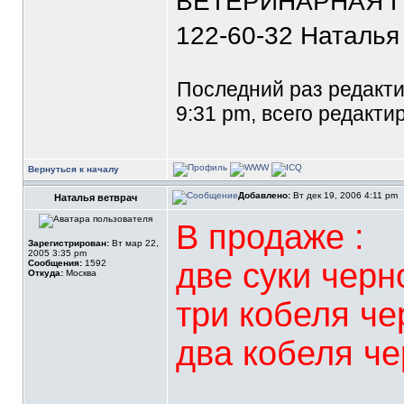
ВЕТЕРИНАРНАЯ П
122-60-32 Наталья
Последний раз редакт
9:31 pm, всего редакти
Вернуться к началу
Добавлено:
Вт дек 19, 2006 4:11 pm
Наталья ветврач
В продаже :
Зарегистрирован:
Вт мар 22,
2005 3:35 pm
две суки черн
Сообщения:
1592
Откуда:
Москва
три кобеля че
два кобеля че