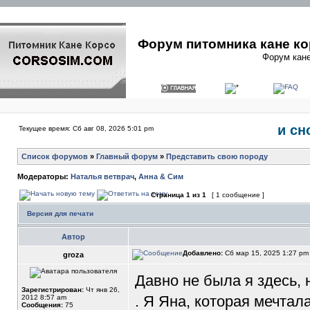
Форум питомника кане ко
Форум кане
и сн
Текущее время: Сб авг 08, 2026 5:01 pm
Список форумов
»
Главный форум
»
Представить свою породу
Модераторы:
Наталья ветврач
,
Анна & Сим
Страница
1
из
1
[ 1 сообщение ]
Версия для печати
Автор
Добавлено:
Сб мар 15, 2025 1:27 p
groza
Давно не была я здесь, 
Зарегистрирован:
Чт янв 26,
. Я Яна, которая мечтал
2012 8:57 am
Сообщения:
75