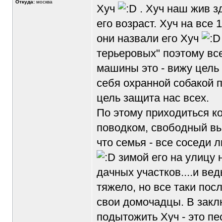
Откуда:
москва
Хуч
. Хуч наш жив з
его возраст. Хуч на все
они назвали его Хуч
терьеровых" поэтому вс
машины это - вижу цель 
себя охранной собакой 
цель защита нас всех.
По этому приходиться ко
поводком, свободный выг
что семья - все соседи 
зимой его на улицу 
дачных участков....и ве
тяжело, но все таки по
свои домочадцы. В закл
подытожить Хуч - это пе