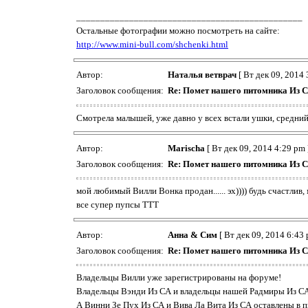
_______________________________________________
Остальные фотографии можно посмотреть на сайте:
http://www.mini-bull.com/shchenki.html
Автор:
Наталья ветврач
[ Вт дек 09, 2014 
Заголовок сообщения:
Re: Помет нашего питомника Из С
Смотрела малышей, уже давно у всех встали ушки, средний р
Автор:
Marischa
[ Вт дек 09, 2014 4:29 pm 
Заголовок сообщения:
Re: Помет нашего питомника Из С
мой любимый Вилли Вонка продан...... эх)))) будь счастлив, 
все супер пупсы ТТТ
Автор:
Анна & Сим
[ Вт дек 09, 2014 6:43 
Заголовок сообщения:
Re: Помет нашего питомника Из С
Владельцы Вилли уже зарегистрированы на форуме!
Владельцы Вэнди Из СА и владельцы нашей Радмиры Из СА,
А Винни Зе Пух Из СА и Вива Ла Вита Из СА оставлены в п