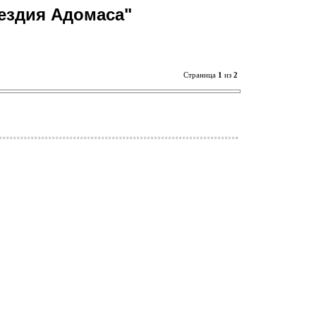
ездия Адомаса"
Страница
1
из
2