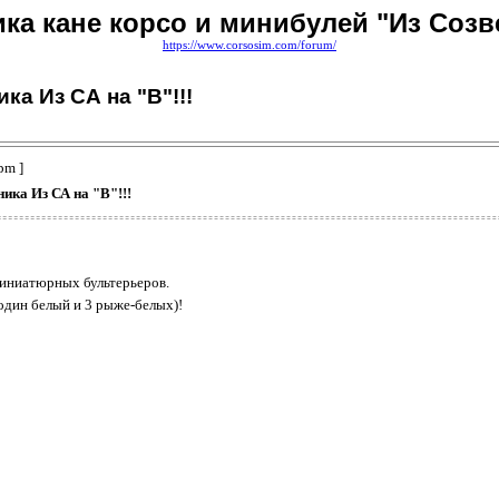
ка кане корсо и минибулей "Из Созв
https://www.corsosim.com/forum/
а Из СА на "В"!!!
pm ]
ка Из СА на "В"!!!
миниатюрных бультерьеров.
один белый и 3 рыже-белых)!