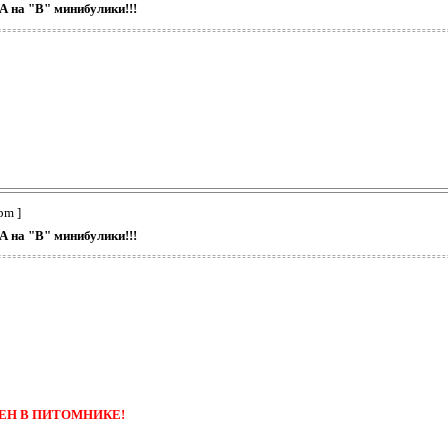
А на "В" минибулики!!!
pm ]
А на "В" минибулики!!!
ЕН В ПИТОМНИКЕ!