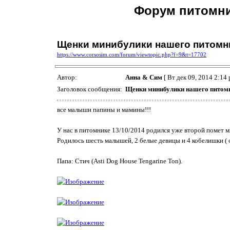
Форум питомни
Щенки минибулики нашего питомник
https://www.corsosim.com/forum/viewtopic.php?f=9&t=17702
Автор:
Анна & Сим
[ Вт дек 09, 2014 2:14 
Заголовок сообщения:
Щенки минибулики нашего питомни
все малыши папины и мамины!!!
У нас в питомнике 13/10/2014 родился уже второй помет 
Родилось шесть малышей, 2 белые девицы и 4 кобелишки ( 
Папа: Стич (Asti Dog House Tengarine Ton).