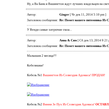
Ну, а Ва Банк и Вашингтон ждут лучших владельцев на свете
Автор:
Ginger
[ Чт дек 11, 2014 5:10 pm ]
Заголовок сообщения:
Re: Помет нашего питомника Из С
У Венди самые хитрючие глаза...
Автор:
Анна & Сим
[ Сб дек 13, 2014 9:21 
Заголовок сообщения:
Re: Помет нашего питомника Из С
Малышам 2 месяца!!!
Кобелишки!
Кобель №1
Вашингтон Из Созвездия Адомаса! ПРОДАН!
Кобель №2
Винни Зе Пух Из Созвездия Адомаса!
ОСТАВЛ