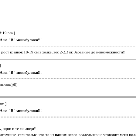
3:19 pm ]
А на "В" минибулики!!!
ост козявок 18-19 см в холке, вес 2-2,3 кг. Забавные до невозможности!!!
]
А на "В" минибулики!!!
малыш)))))
pm ]
А на "В" минибулики!!!
 одни и те же люди!!!
итомнике, если только кто-то из
наших
корсо-владельцев не уговорит меня под