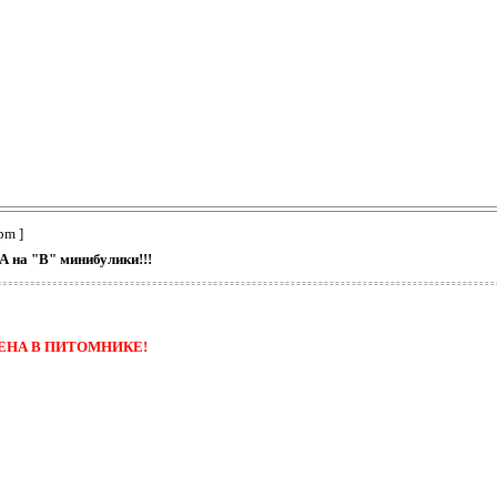
pm ]
А на "В" минибулики!!!
ЕНА В ПИТОМНИКЕ!