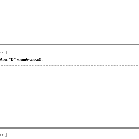
pm ]
А на "В" минибулики!!!
pm ]