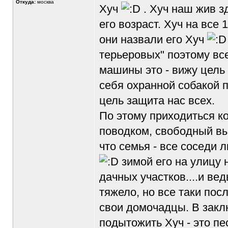
Откуда:
москва
Хуч
. Хуч наш жив з
его возраст. Хуч на все
они назвали его Хуч
терьеровых" поэтому вс
машины это - вижу цель 
себя охранной собакой 
цель защита нас всех.
По этому приходиться ко
поводком, свободный выг
что семья - все соседи 
зимой его на улицу 
дачных участков....и ве
тяжело, но все таки по
свои домочадцы. В закл
подытожить Хуч - это пе