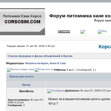
Форум питомника кане ко
Форум кане
Корс
Текущее время: Чт авг 06, 2026 2:30 pm
Список форумов
»
Доска объявлений
»
Куплю
Модераторы:
Наталья ветврач
,
Анна & Сим
Страница
1
из
1
[ Сообщений: 2 ]
Версия для печати
Автор
Добавлено:
Вт июл 07, 2009 4:57 p
Моя Мечта
Можно ли в вашем питомнике купить щенка 3-
Зарегистрирован:
Вт июл 07,
2009 4:33 pm
40т.р.?
Сообщения:
2