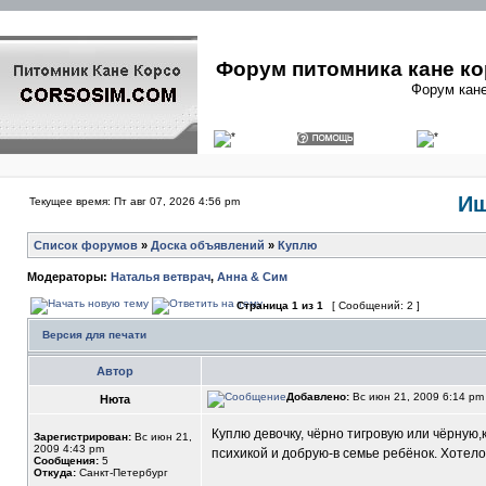
Форум питомника кане ко
Форум кане
Ищ
Текущее время: Пт авг 07, 2026 4:56 pm
Список форумов
»
Доска объявлений
»
Куплю
Модераторы:
Наталья ветврач
,
Анна & Сим
Страница
1
из
1
[ Сообщений: 2 ]
Версия для печати
Автор
Добавлено:
Вс июн 21, 2009 6:14 p
Нюта
Куплю девочку, чёрно тигровую или чёрную,
Зарегистрирован:
Вс июн 21,
2009 4:43 pm
психикой и добрую-в семье ребёнок. Хотело
Сообщения:
5
Откуда:
Санкт-Петербург