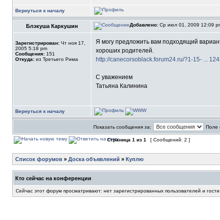
Вернуться к началу
Добавлено:
Ср июл 01, 2009 12:09 
Блэкуша Каркушин
Я могу предложить вам подходящий вариант!
Зарегистрирован:
Чт ноя 17,
2005 5:18 pm
хороших родителей.
Сообщения:
151
http://canecorsoblack.forum24.ru/?1-15- ... 1
Откуда:
из Третьего Рима
С уважением
Татьяна Калинина
Вернуться к началу
Показать сообщения за:
Поле 
Страница
1
из
1
[ Сообщений: 2 ]
Список форумов
»
Доска объявлений
»
Куплю
Кто сейчас на конференции
Сейчас этот форум просматривают: нет зарегистрированных пользователей и гости