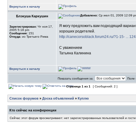
Вернуться к началу
Добавлено:
Ср июл 01, 2009 12:09 
Блэкуша Каркушин
Я могу предложить вам подходящий вариант!
Зарегистрирован:
Чт ноя 17,
2005 5:18 pm
хороших родителей.
Сообщения:
151
http://canecorsoblack.forum24.ru/?1-15- ... 1
Откуда:
из Третьего Рима
С уважением
Татьяна Калинина
Вернуться к началу
Показать сообщения за:
Поле 
Страница
1
из
1
[ Сообщений: 2 ]
Список форумов
»
Доска объявлений
»
Куплю
Кто сейчас на конференции
Сейчас этот форум просматривают: нет зарегистрированных пользователей и гости