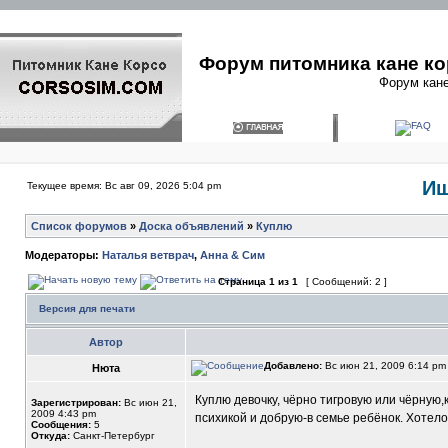
Форум питомника кане ко
Форум кане
Ищ
Текущее время: Вс авг 09, 2026 5:04 pm
Список форумов
»
Доска объявлений
»
Куплю
Модераторы:
Наталья ветврач
,
Анна & Сим
Страница
1
из
1
[ Сообщений: 2 ]
Версия для печати
Автор
Добавлено:
Вс июн 21, 2009 6:14 p
Нюта
Куплю девочку, чёрно тигровую или чёрную,
Зарегистрирован:
Вс июн 21,
2009 4:43 pm
психикой и добрую-в семье ребёнок. Хотело
Сообщения:
5
Откуда:
Санкт-Петербург