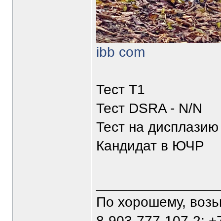
ibb com
Тест Т1
Тест DSRA - N/N
Тест на дисплазию 
Кандидат в ЮЧР
_______________
По хорошему, воз
8-903-777-107-2; +