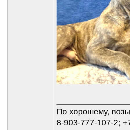
_______________
По хорошему, воз
8-903-777-107-2; +