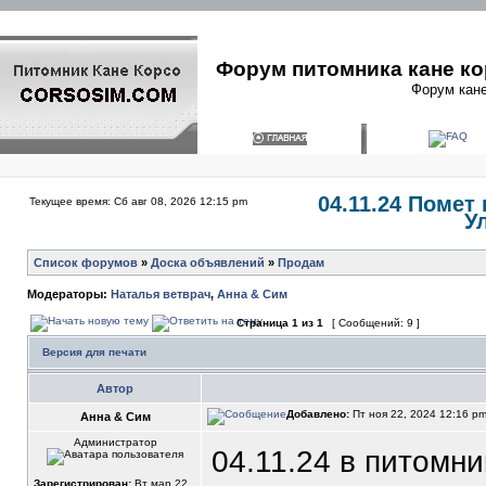
Форум питомника кане ко
Форум кане
04.11.24 Помет
Текущее время: Сб авг 08, 2026 12:15 pm
У
Список форумов
»
Доска объявлений
»
Продам
Модераторы:
Наталья ветврач
,
Анна & Сим
Страница
1
из
1
[ Сообщений: 9 ]
Версия для печати
Автор
Добавлено:
Пт ноя 22, 2024 12:16 p
Анна & Сим
Администратор
04.11.24 в питомн
Зарегистрирован:
Вт мар 22,