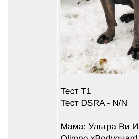
Тест Т1
Тест DSRA - N/N
Мама: Ультра Ви И
Olimpo хBodyguard