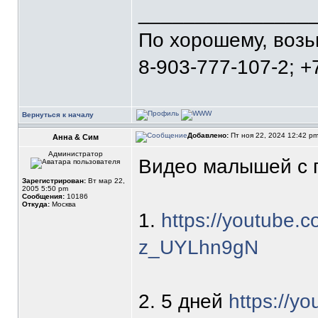
_______________
По хорошему, воз
8-903-777-107-2; +
Вернуться к началу
Добавлено:
Пт ноя 22, 2024 12:42 p
Анна & Сим
Администратор
Видео малышей с п
Зарегистрирован:
Вт мар 22,
2005 5:50 pm
Сообщения:
10186
Откуда:
Москва
1.
https://youtube.
z_UYLhn9gN
2. 5 дней
https://y