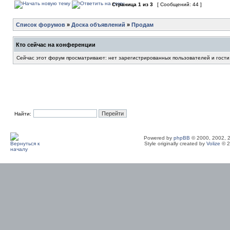
Страница
1
из
3
[ Сообщений: 44 ]
Список форумов
»
Доска объявлений
»
Продам
Кто сейчас на конференции
Сейчас этот форум просматривают: нет зарегистрированных пользователей и гости
Найти:
Powered by
phpBB
© 2000, 2002, 
Style originally created by
Volize
© 2