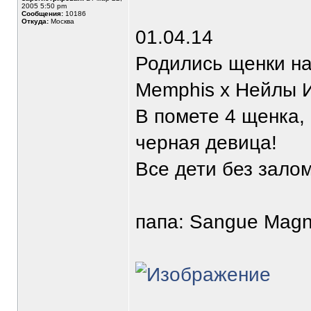
2005 5:50 pm
Сообщения:
10186
Откуда:
Москва
01.04.14
Родились щенки на 
Memphis х Нейлы И
В помете 4 щенка,
черная девица!
Все дети без залом
папа: Sangue Magn