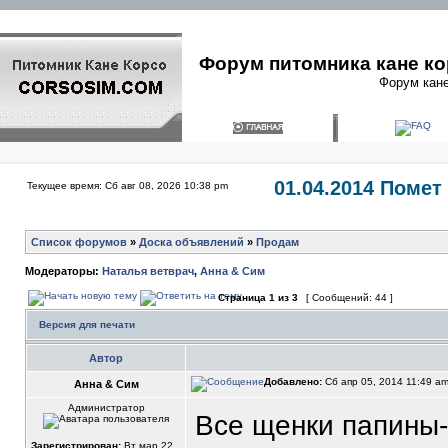
Форум питомника кане ко
Форум кане
01.04.2014 Помет
Текущее время: Сб авг 08, 2026 10:38 pm
Список форумов
»
Доска объявлений
»
Продам
Модераторы:
Наталья ветврач
,
Анна & Сим
Страница
1
из
3
[ Сообщений: 44 ]
Версия для печати
Автор
Добавлено:
Сб апр 05, 2014 11:49 a
Анна & Сим
Администратор
Все щенки папины-
Зарегистрирован:
Вт мар 22,