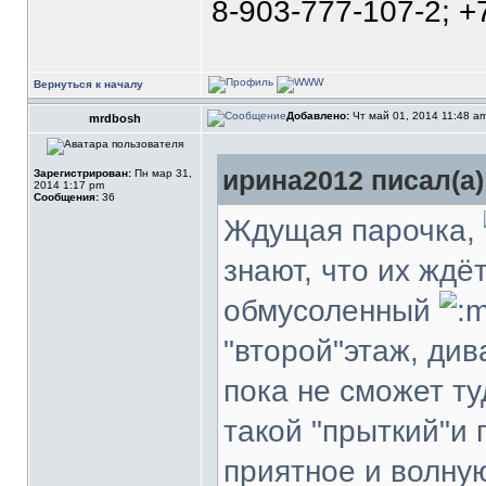
8-903-777-107-2; +
Вернуться к началу
Добавлено:
Чт май 01, 2014 11:48 a
mrdbosh
ирина2012 писал(а)
Зарегистрирован:
Пн мар 31,
2014 1:17 pm
Сообщения:
36
Ждущая парочка,
знают, что их ждё
обмусоленный
"второй"этаж, див
пока не сможет ту
такой "прыткий"и 
приятное и волну