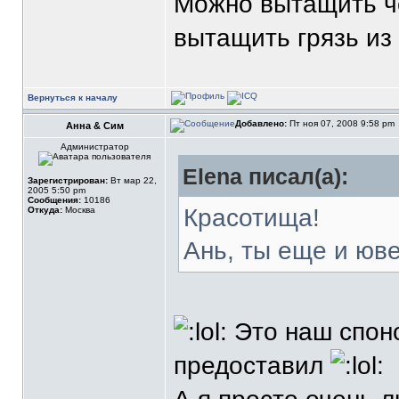
Можно вытащить че
вытащить грязь из
Вернуться к началу
Добавлено:
Пт ноя 07, 2008 9:58 pm
Анна & Сим
Администратор
Elena писал(а):
Зарегистрирован:
Вт мар 22,
2005 5:50 pm
Сообщения:
10186
Красотища!
Откуда:
Москва
Ань, ты еще и юв
Это наш спон
предоставил