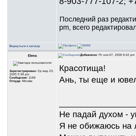
8-903-777-107-2; +
Последний раз редакт
pm, всего редактировал
Вернуться к началу
Добавлено:
Пт ноя 07, 2008 8:42 pm
Elena
Красотища!
Зарегистрирован:
Ср мар 23,
2005 5:38 pm
Ань, ты еще и юв
Сообщения:
1168
Откуда:
Москва
_______________
Не падай духом - 
Я не обижаюсь на 