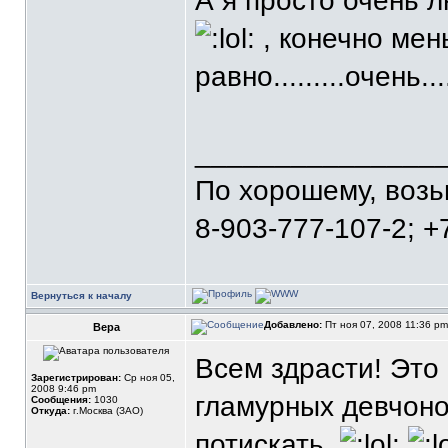
А я просто очень л
, конечно мен
равно.........очень....
_______________
По хорошему, воз
8-903-777-107-2; +
Вернуться к началу
Добавлено:
Пт ноя 07, 2008 11:36 p
Вера
Всем здрасти! Это
Зарегистрирован:
Ср ноя 05,
2008 9:46 pm
гламурных девчонок
Сообщения:
1030
Откуда:
г.Москва (ЗАО)
потискать.