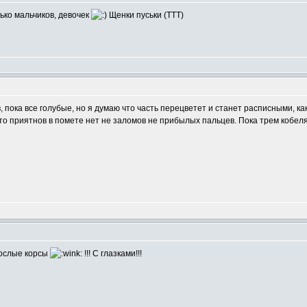
лько мальчиков, девочек
Щенки пуськи (ТТТ)
, пока все голубые, но я думаю что часть перецветет и станет расписными, ка
о приятнов в помете нет не заломов не прибылых пальцев. Пока трем кобеля
ослые корсы
!!! С глазками!!!