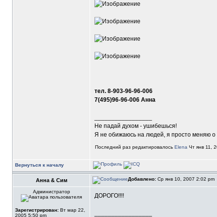
тел. 8-903-96-96-006
7(495)96-96-006 Анна
_________________
Не падай духом - ушибешься!
Я не обижаюсь на людей, я просто меняю о 
Последний раз редактировалось
Elena
Чт янв 11, 2
Вернуться к началу
Добавлено:
Ср янв 10, 2007 2:02 pm
Анна & Сим
Администратор
ДОРОГО!!!!
Зарегистрирован:
Вт мар 22,
_________________
2005 5:50 pm