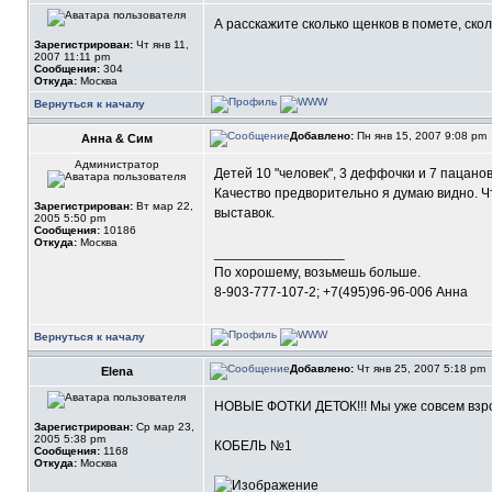
А расскажите сколько щенков в помете, ско
Зарегистрирован:
Чт янв 11,
2007 11:11 pm
Сообщения:
304
Откуда:
Москва
Вернуться к началу
Добавлено:
Пн янв 15, 2007 9:08 pm
Анна & Сим
Администратор
Детей 10 "человек", 3 деффочки и 7 пацанов
Качество предворительно я думаю видно. Чт
Зарегистрирован:
Вт мар 22,
выставок.
2005 5:50 pm
Сообщения:
10186
Откуда:
Москва
_________________
По хорошему, возьмешь больше.
8-903-777-107-2; +7(495)96-96-006 Анна
Вернуться к началу
Добавлено:
Чт янв 25, 2007 5:18 pm
Elena
НОВЫЕ ФОТКИ ДЕТОК!!! Мы уже совсем взр
Зарегистрирован:
Ср мар 23,
2005 5:38 pm
КОБЕЛЬ №1
Сообщения:
1168
Откуда:
Москва