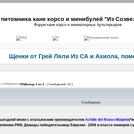
питомника кане корсо и минибулей "Из Созве
Форум кане корсо и миниатюрных бультерьеров
Щенки от Грей Ляли Из СА и Ахилла, пом
Страница
1
из
3
[ Сообщений: 42 ]
Сообщение
 выездной вязки с итальянским производителем
Achille del Rosso Malpelo
(Ч
емпионка РКФ, Дважды победительница Евразии - 2006 в классе юниоро