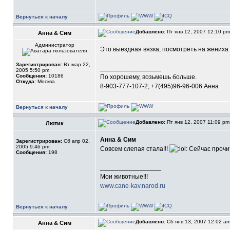
Вернуться к началу
Добавлено:
Пт янв 12, 2007 12:10 p
Анна & Сим
Администратор
Это выездная вязка, посмотреть на жениха
Зарегистрирован:
Вт мар 22,
_________________
2005 5:50 pm
Сообщения:
10186
По хорошему, возьмешь больше.
Откуда:
Москва
8-903-777-107-2; +7(495)96-96-006 Анна
Вернуться к началу
Добавлено:
Пт янв 12, 2007 11:09 p
Лютик
Анна & Сим
Зарегистрирован:
Сб апр 02,
2005 9:46 pm
Совсем слепая стала!!!
Сейчас проч
Сообщения:
198
_________________
Мои животные!!!
www.cane-kav.narod.ru
Вернуться к началу
Добавлено:
Сб янв 13, 2007 12:02 a
Анна & Сим