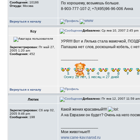
Сообщения:
10186
По хорошему, возьмешь больше.
Откуда:
Москва
8-903-777-107-2; +7(495)96-96-006 Анна
Вернуться к началу
Добавлено:
Ср янв 10, 2007 2:45 pm
Ксу
УРЯ!!!! Вот и Лялька стала мамочкой, П
Папашка нет слов, роскошный кобель, с нет
Зарегистрирован:
Пт май 27,
2005 1:20 am
Сообщения:
452
_________________
Вернуться к началу
Добавлено:
Пт янв 12, 2007 11:59 a
Лютик
Какой жених красавный!!!!
Зарегистрирован:
Сб апр 02,
2005 9:46 pm
А на Евразии он будет? Очень на него пос
Сообщения:
198
_________________
Мои животные!!!
www.cane-kav.narod.ru