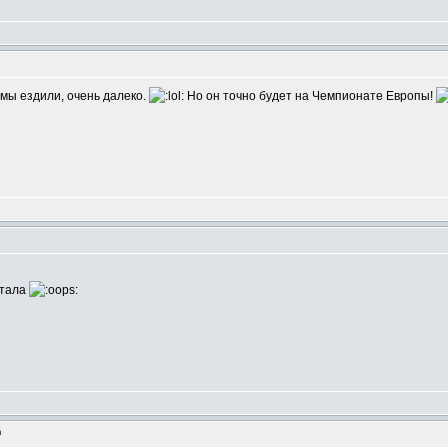
m
 мы ездили, очень далеко.
Но он точно будет на Чемпионате Европы!
m
итала
m