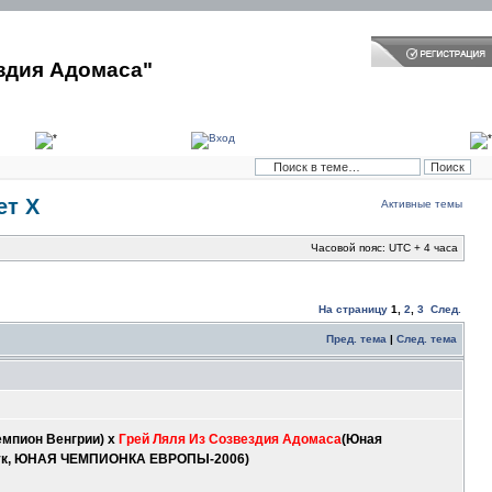
здия Адомаса"
ет Х
Активные темы
Часовой пояс: UTC + 4 часа
На страницу
1
,
2
,
3
След.
Пред. тема
|
След. тема
емпион Венгрии) х
Грей Ляля Из Созвездия Адомаса
(Юная
в сук, ЮНАЯ ЧЕМПИОНКА ЕВРОПЫ-2006)