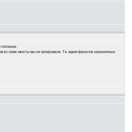
к папашка.
м из семи хвосты мы не купировали. Т.к. ждем фанатов заграничных