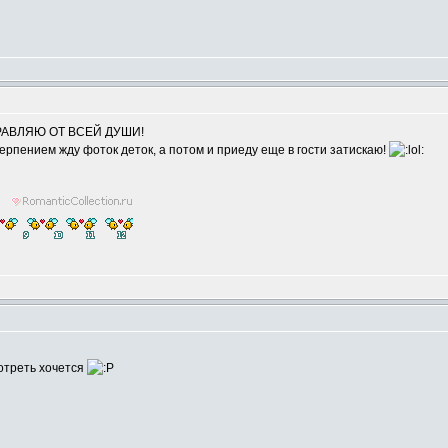
ОЗДРАВЛЯЮ ОТ ВСЕЙ ДУШИ!
ерпением жду фоток деток, а потом и приеду еще в гости затискаю!
m
мотреть хочется