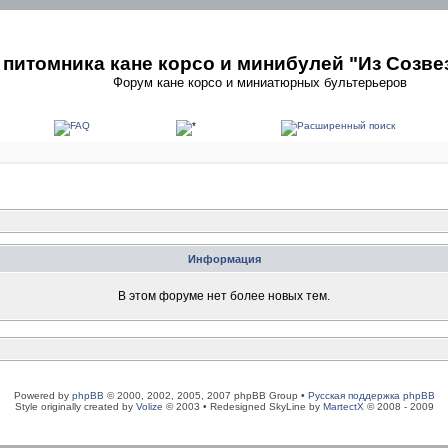
питомника кане корсо и минибулей "Из Созве
Форум кане корсо и миниатюрных бультерьеров
Информация
В этом форуме нет более новых тем.
Powered by
phpBB
© 2000, 2002, 2005, 2007 phpBB Group •
Русская поддержка phpBB
Style originally created by
Volize
© 2003 • Redesigned SkyLine by
MartectX
© 2008 - 2009