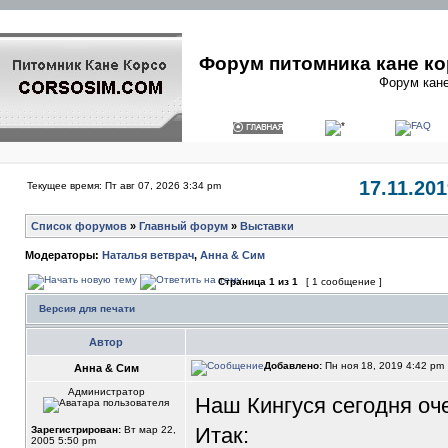
Форум питомника кане ко
Форум кане
17.11.20
Текущее время: Пт авг 07, 2026 3:34 pm
Список форумов
»
Главный форум
»
Выставки
Модераторы:
Наталья ветврач
,
Анна & Сим
Страница
1
из
1
[ 1 сообщение ]
Версия для печати
Автор
Добавлено:
Пн ноя 18, 2019 4:42 pm
Анна & Сим
Администратор
Наш Кингуся сегодня оче
Итак:
Зарегистрирован:
Вт мар 22,
2005 5:50 pm