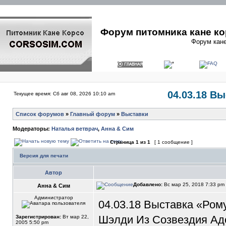
Форум питомника кане ко
Форум кане
04.03.18 В
Текущее время: Сб авг 08, 2026 10:10 am
Список форумов
»
Главный форум
»
Выставки
Модераторы:
Наталья ветврач
,
Анна & Сим
Страница
1
из
1
[ 1 сообщение ]
Версия для печати
Автор
Добавлено:
Вс мар 25, 2018 7:33 pm
Анна & Сим
Администратор
04.03.18 Выставка «Ром
Шэлди Из Созвездия Адо
Зарегистрирован:
Вт мар 22,
2005 5:50 pm