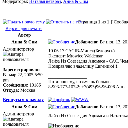
Модераторы:
Наталья ветврач
,
Анна & Сим
Страница
1
из
1
[ Сообще
Версия для печати
Автор
Анна & Сим
Добавлено:
Вт июн 13, 20
Администратор
10.06.17 САСIB-Минск(Белорусь).
Эксперт: Mrowiec Waldemar
Лайза Из Созвездия Адомаса - САС, Че
Поздравляю владелицу Евгению!!!!
Зарегистрирован:
Вт мар 22, 2005 5:50
_________________
pm
По хорошему, возьмешь больше.
Сообщения:
10186
8-903-777-107-2; +7(495)96-96-006 Анна
Откуда:
Москва
Вернуться к началу
Анна & Сим
Добавлено:
Вт июн 13, 20
Администратор
Лайза Из Созвездия Адомаса и Нататль