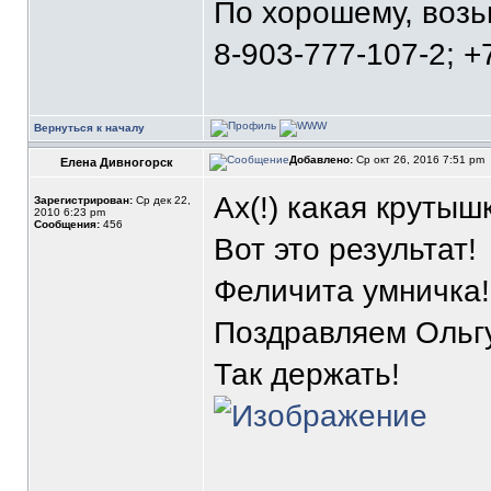
По хорошему, воз
8-903-777-107-2; +
Вернуться к началу
Добавлено:
Ср окт 26, 2016 7:51 pm
Елена Дивногорск
Ах(!) какая крутыш
Зарегистрирован:
Ср дек 22,
2010 6:23 pm
Сообщения:
456
Вот это результат!
Феличита умничка!
Поздравляем Ольгу
Так держать!