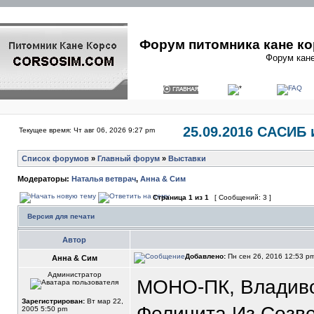
Форум питомника кане ко
Форум кане
25.09.2016 САСИБ 
Текущее время: Чт авг 06, 2026 9:27 pm
Список форумов
»
Главный форум
»
Выставки
Модераторы:
Наталья ветврач
,
Анна & Сим
Страница
1
из
1
[ Сообщений: 3 ]
Версия для печати
Автор
Добавлено:
Пн сен 26, 2016 12:53 p
Анна & Сим
Администратор
МОНО-ПК, Владивос
Зарегистрирован:
Вт мар 22,
Феличита Из Созве
2005 5:50 pm