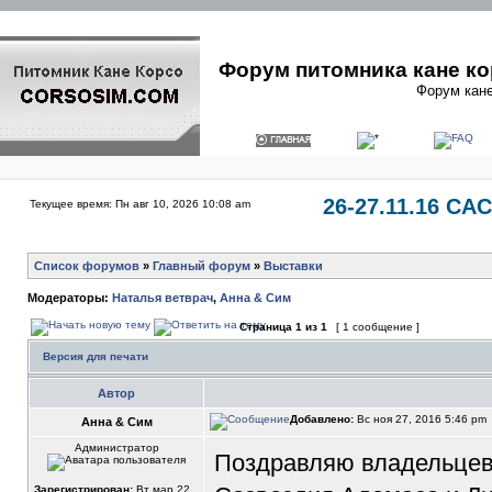
Форум питомника кане ко
Форум кане
26-27.11.16 СА
Текущее время: Пн авг 10, 2026 10:08 am
Список форумов
»
Главный форум
»
Выставки
Модераторы:
Наталья ветврач
,
Анна & Сим
Страница
1
из
1
[ 1 сообщение ]
Версия для печати
Автор
Добавлено:
Вс ноя 27, 2016 5:46 pm
Анна & Сим
Администратор
Поздравляю владельцев
Зарегистрирован:
Вт мар 22,