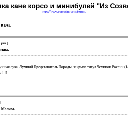
ка кане корсо и минибулей "Из Созв
https://www.corsosim.com/forum/
ква.
 pm ]
сква.
Лучшая сука, Лучший Представитель Породы, закрыла титул Чемпион России (18
!!!!
]
. Москва.