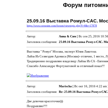
Форум питомни
25.09.16 Выставка Ромул-САС. Мос
https://www.corsosim.com/forum/viewtopic.php?f=4&t=17878
Автор:
Анна & Сим
[ Вс сен 25, 2016 10:56
Заголовок сообщения:
25.09.16 Выставка Ромул-САС. Мо
Выставка " Ромул" Москва, эксперт Юлия Лакотош.
Лайза Из Созвездия Адомаса (Москва)- отлично, 1 место, 
Традиционно поздравляю владелицу Лайзы Из СА - Евгению 
Спасибо Александре Фортунатовой за отличный показ!!!
Автор:
Marischa
[ Вс окт 16, 2016 4:22 am 
Заголовок сообщения:
Re: 25.09.16 Выставка Ромул-САС
Две девочки красоточки)))
Поздравляю!!!!