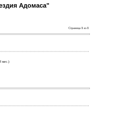
ездия Адомаса"
Страница
1
из
1
 мес.)