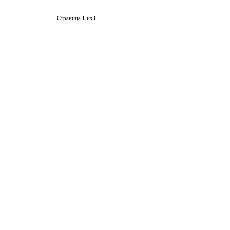
Страница
1
из
1