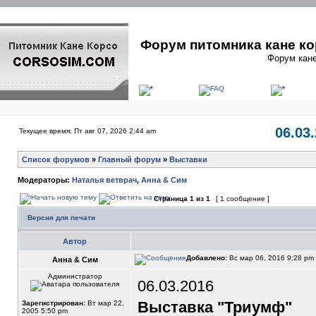
Форум питомника кане ко
Форум кане
06.03
Текущее время: Пт авг 07, 2026 2:44 am
Список форумов
»
Главный форум
»
Выставки
Модераторы:
Наталья ветврач
,
Анна & Сим
Страница
1
из
1
[ 1 сообщение ]
Версия для печати
Автор
Добавлено:
Вс мар 06, 2016 9:28 pm
Анна & Сим
Администратор
06.03.2016
Выставка "Триумф"
Зарегистрирован:
Вт мар 22,
2005 5:50 pm