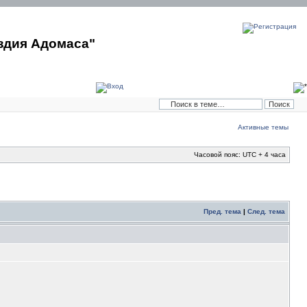
здия Адомаса"
Активные темы
Часовой пояс: UTC + 4 часа
Пред. тема
|
След. тема