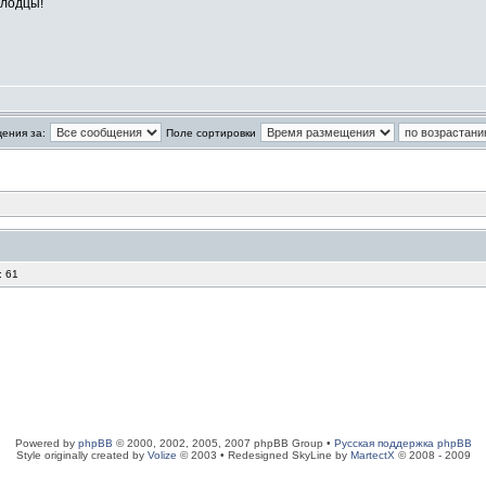
олодцы!
ения за:
Поле сортировки
: 61
Powered by
phpBB
© 2000, 2002, 2005, 2007 phpBB Group •
Русская поддержка phpBB
Style originally created by
Volize
© 2003 • Redesigned SkyLine by
MartectX
© 2008 - 2009