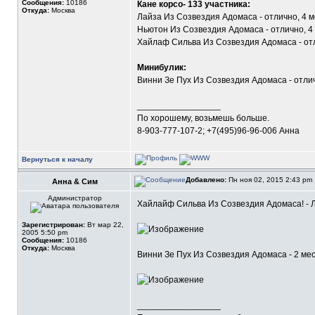
Сообщения:
10186
Кане корсо- 133 участника:
Откуда:
Москва
Лайза Из Созвездия Адомаса - отлично, 4 ме
Ньютон Из Созвездия Адомаса - отлично, 4 
Хайлаф Сильва Из Созвездия Адомаса - отли
Минибулик:
Винни Зе Пух Из Созвездия Адомаса - отлич
_________________
По хорошему, возьмешь больше.
8-903-777-107-2; +7(495)96-96-006 Анна
Вернуться к началу
Добавлено:
Пн ноя 02, 2015 2:43 pm
Анна & Сим
Администратор
Хайлайф Сильва Из Созвездия Адомаса! - Л
Зарегистрирован:
Вт мар 22,
2005 5:50 pm
Сообщения:
10186
Откуда:
Москва
Винни Зе Пух Из Созвездия Адомаса - 2 мес
_________________