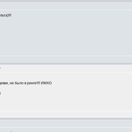
ьта)!!!
m
евки, не было в ринге!!!! ИМХО
!