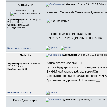
Добавлено:
Вт ноя 03, 2015 4:54 pm
Анна & Сим
Администратор
Хайлайф Сильва Из Созвездия Адомаса(Вел
Зарегистрирован:
Вт мар 22,
2005 5:50 pm
Сообщения:
10186
Откуда:
Москва
_________________
По хорошему, возьмешь больше.
8-903-777-107-2; +7(495)96-96-006 Анна
Вернуться к началу
Добавлено:
Вт ноя 03, 2015 10:56 p
Marischa
Лайза просто куколка!!! ТТТ
Зарегистрирован:
Пт янв 11,
2013 8:43 am
пусть я буду критиком со сторны, но лучше д
Сообщения:
698
ВИННИ мой кумир любимка рыжий))))
И ведь это его самое начало подвигов!!! УРА
Арханчика поздравляю!!!! Красавчик)))))
Вернуться к началу
Добавлено:
Ср ноя 04, 2015 9:00 am
Елена Дивногорск