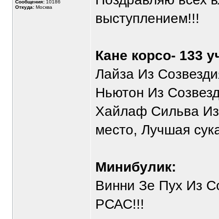
Сообщения:
10186
Откуда:
Москва
выступлением!!!
Кане корсо- 133 у
Лайза Из Созвездия
Ньютон Из Созвезди
Хайлаф Сильва Из 
место, Лучшая сука
Минибулик:
Винни Зе Пух Из С
РСАС!!!