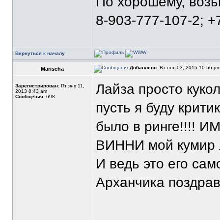
По хорошему, воз
8-903-777-107-2; +
Вернуться к началу
Добавлено:
Вт ноя 03, 2015 10:56 p
Marischa
Лайза просто кукол
Зарегистрирован:
Пт янв 11,
2013 8:43 am
Сообщения:
698
пусть я буду крити
было в ринге!!!! И
ВИННИ мой кумир 
И ведь это его сам
Арханчика поздравл