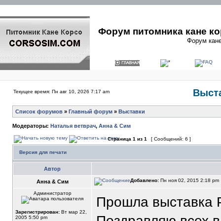
Форум питомника кане ко
Форум кане
Выста
Текущее время: Пн авг 10, 2026 7:17 am
Список форумов
»
Главный форум
»
Выставки
Модераторы:
Наталья ветврач
,
Анна & Сим
Страница
1
из
1
[ Сообщений: 6 ]
Версия для печати
Автор
Добавлено:
Пн ноя 02, 2015 2:18 pm
Анна & Сим
Администратор
Прошла выставка Р
Зарегистрирован:
Вт мар 22,
Поздравляю всех в
2005 5:50 pm