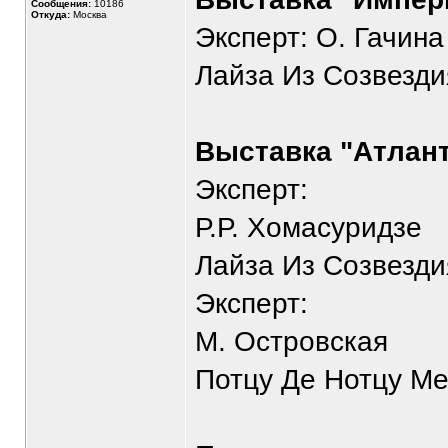
Сообщения:
10186
Откуда:
Москва
Эксперт: О. Гачина
Лайза Из Созвезди
Выставка "Атлан
Эксперт:
Р.Р. Хомасуридзе
Лайза Из Созвезди
Эксперт:
М. Островская
Потцу Де Нотцу Мел