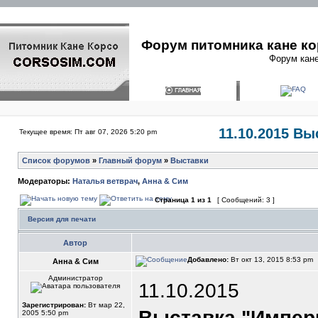
Форум питомника кане ко
Форум кане
11.10.2015 В
Текущее время: Пт авг 07, 2026 5:20 pm
Список форумов
»
Главный форум
»
Выставки
Модераторы:
Наталья ветврач
,
Анна & Сим
Страница
1
из
1
[ Сообщений: 3 ]
Версия для печати
Автор
Добавлено:
Вт окт 13, 2015 8:53 pm
Анна & Сим
Администратор
11.10.2015
Зарегистрирован:
Вт мар 22,
Выставка "Импер
2005 5:50 pm