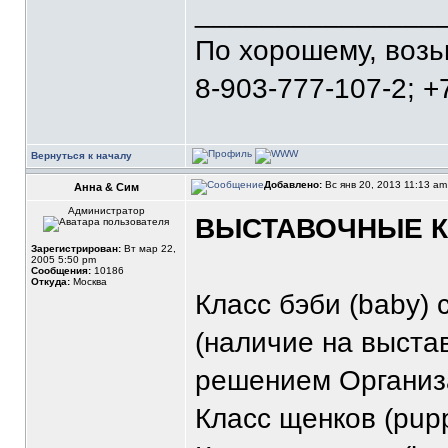
_______________
По хорошему, воз
8-903-777-107-2; +
Вернуться к началу
Добавлено:
Вс янв 20, 2013 11:13 a
Анна & Сим
Администратор
ВЫСТАВОЧНЫЕ 
Зарегистрирован:
Вт мар 22,
2005 5:50 pm
Сообщения:
10186
Откуда:
Москва
Класс бэби (baby) 
(наличие на выста
решением Организ
Класс щенков (pupp