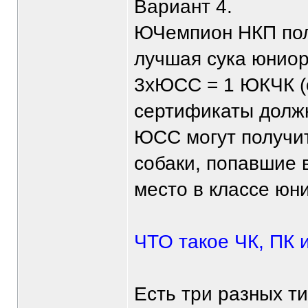
Вариант 4.
ЮЧемпион НКП пол
лучшая сука юниор
3хЮСС = 1 ЮКЧК (о
сертификаты должн
ЮСС могут получит
собаки, попавшие 
место в классе юн
ЧТО такое ЧК, ПК 
Есть три разных т