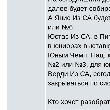
далее будет собир
А Янис Из СА буде
или №6.
Юстас Из СА, в Пи
в юниорах выставку
Юным Чемп. Нац. к
№2 или №3, для ю
Верди Из СА, сего
закрываться по си
Кто хочет разобра