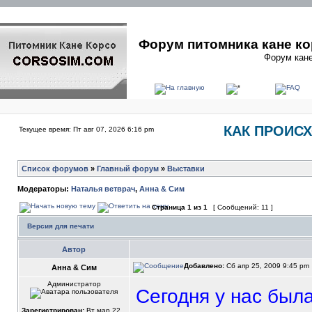
Форум питомника кане ко
Форум кане
КАК ПРОИС
Текущее время: Пт авг 07, 2026 6:16 pm
Список форумов
»
Главный форум
»
Выставки
Модераторы:
Наталья ветврач
,
Анна & Сим
Страница
1
из
1
[ Сообщений: 11 ]
Версия для печати
Автор
Добавлено:
Сб апр 25, 2009 9:45 pm
Анна & Сим
Администратор
Сегодня у нас был
Зарегистрирован:
Вт мар 22,