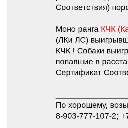
Соответствия) поро
Моно ранга
КЧК (К
(ЛКи ЛС) выигрывш
КЧК ! Собаки выиг
попавшие в расста
Сертификат Соотве
_______________
По хорошему, воз
8-903-777-107-2; +