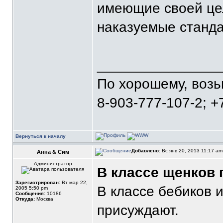
имеющие своей це
наказуемые станда
_______________
По хорошему, воз
8-903-777-107-2; +
Вернуться к началу
Добавлено:
Вс янв 20, 2013 11:17 a
Анна & Сим
Администратор
В классе щенков
Зарегистрирован:
Вт мар 22,
В классе бебиков 
2005 5:50 pm
Сообщения:
10186
Откуда:
Москва
присуждают.