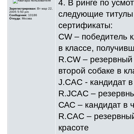
4. В ринге по усм
Зарегистрирован:
Вт мар 22,
следующие титулы
2005 5:50 pm
Сообщения:
10186
Откуда:
Москва
сертификаты:
CW – победитель к
в классе, получив
R.CW – резервный 
второй собаке в к
J.CAC - кандидат 
R.JCAC – резервн
САС – кандидат в 
R.CAC – резервный
красоте