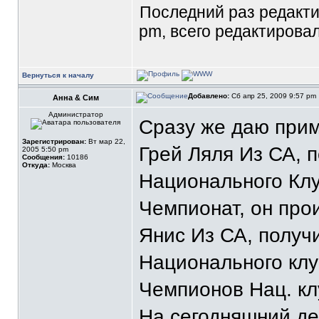
Последний раз редакт
pm, всего редактировал
Вернуться к началу
Добавлено:
Сб апр 25, 2009 9:57 pm
Анна & Сим
Администратор
Сразу же даю при
Зарегистрирован:
Вт мар 22,
Грей Ляля Из СА, 
2005 5:50 pm
Сообщения:
10186
Откуда:
Москва
Национального Клу
Чемпионат, он проих
Янис Из СА, полу
Национального клу
Чемпионов Нац. кл
На сегодняшний де