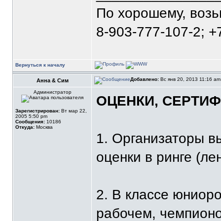
По хорошему, воз
8-903-777-107-2; +
Вернуться к началу
Добавлено:
Вс янв 20, 2013 11:16 a
Анна & Сим
Администратор
ОЦЕНКИ, СЕРТИФ
Зарегистрирован:
Вт мар 22,
2005 5:50 pm
Сообщения:
10186
Откуда:
Москва
1. Организаторы в
оценки в ринге (лен
2. В классе юниор
рабочем, чемпионо