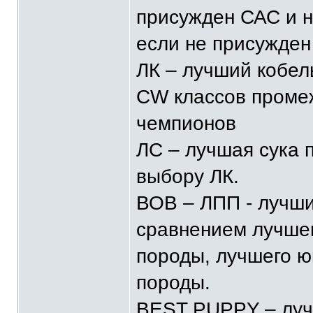
присужден САС и н
если не присужден
ЛК – лучший кобел
CW классов промеж
чемпионов
ЛС – лучшая сука 
выбору ЛК.
ВОВ – ЛПП - лучш
сравнением лучшег
породы, лучшего ю
породы.
BEST PUPPY – луч