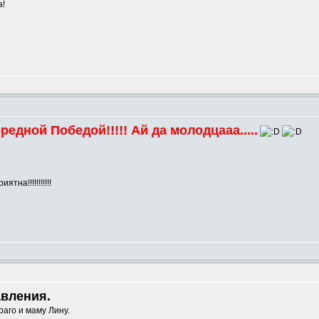
а!
едной Победой!!!!! Ай да молодцааа.....
иятна!!!!!!!!!!!
m
авления.
аго и маму Лину.