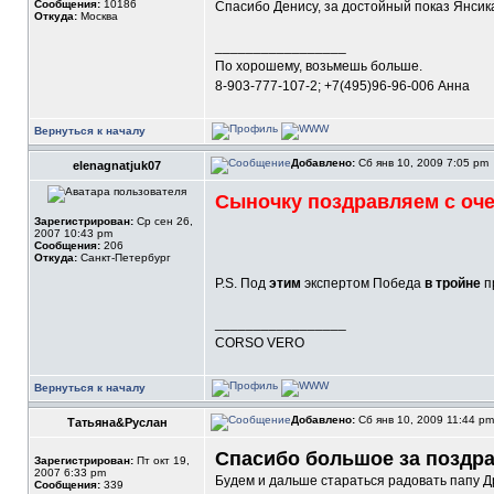
Сообщения:
10186
Спасибо Денису, за достойный показ Янсик
Откуда:
Москва
_________________
По хорошему, возьмешь больше.
8-903-777-107-2; +7(495)96-96-006 Анна
Вернуться к началу
Добавлено:
Сб янв 10, 2009 7:05 pm
elenagnatjuk07
Сыночку поздравляем с очер
Зарегистрирован:
Ср сен 26,
2007 10:43 pm
Сообщения:
206
Откуда:
Санкт-Петербург
P.S. Под
этим
экспертом Победа
в тройне
пр
_________________
CORSO VERO
Вернуться к началу
Добавлено:
Сб янв 10, 2009 11:44 p
Татьяна&Руслан
Спасибо большое за поздр
Зарегистрирован:
Пт окт 19,
2007 6:33 pm
Будем и дальше стараться радовать папу Др
Сообщения:
339