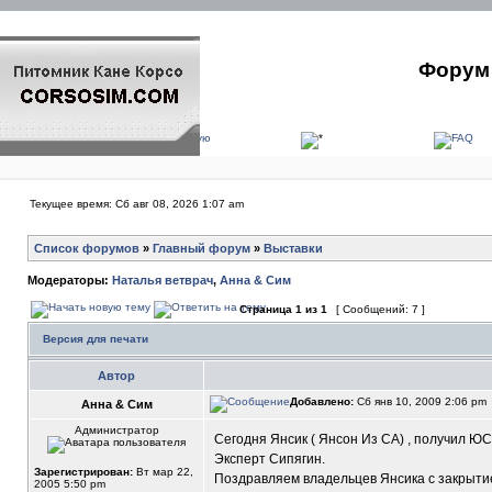
Форум 
Текущее время: Сб авг 08, 2026 1:07 am
Список форумов
»
Главный форум
»
Выставки
Модераторы:
Наталья ветврач
,
Анна & Сим
Страница
1
из
1
[ Сообщений: 7 ]
Версия для печати
Автор
Добавлено:
Сб янв 10, 2009 2:06 pm
Анна & Сим
Администратор
Сегодня Янсик ( Янсон Из СА) , получил Ю
Эксперт Сипягин.
Зарегистрирован:
Вт мар 22,
Поздравляем владельцев Янсика с закрытие
2005 5:50 pm