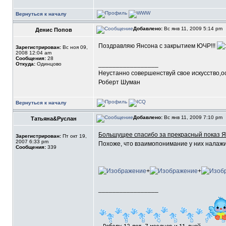
Вернуться к началу
Добавлено:
Вс янв 11, 2009 5:14 pm
Денис Попов
Поздравляю Янсона с закрытием ЮЧР!!!
Зарегистрирован:
Вс ноя 09,
2008 12:04 am
Сообщения:
28
_________________
Откуда:
Одинцово
Неустанно совершенствуй свое искусство,ос
Роберт Шуман
Вернуться к началу
Добавлено:
Вс янв 11, 2009 7:10 pm
Татьяна&Руслан
Большущее спасибо за прекрасный показ Ян
Зарегистрирован:
Пт окт 19,
2007 6:33 pm
Похоже, что взаимопонимание у них налажи
Сообщения:
339
+
+
_________________