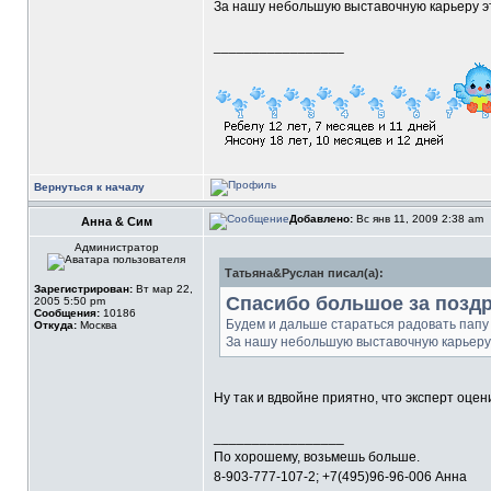
За нашу небольшую выставочную карьеру это
_________________
Вернуться к началу
Добавлено:
Вс янв 11, 2009 2:38 am
Анна & Сим
Администратор
Татьяна&Руслан писал(а):
Зарегистрирован:
Вт мар 22,
Спасибо большое за позд
2005 5:50 pm
Сообщения:
10186
Будем и дальше стараться радовать папу 
Откуда:
Москва
За нашу небольшую выставочную карьеру э
Ну так и вдвойне приятно, что эксперт оценил
_________________
По хорошему, возьмешь больше.
8-903-777-107-2; +7(495)96-96-006 Анна