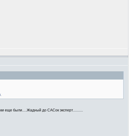
.
и еще были.....Жадный до САСок эксперт...........