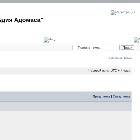
здия Адомаса"
Активные темы
Часовой пояс: UTC + 4 часа
Пред. тема
|
След. тема