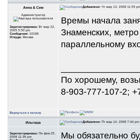
Добавлено:
Чт мар 13, 2008 11:55 p
Анна & Сим
Администратор
Времы начала заня
Зарегистрирован:
Вт мар 22,
Знаменских, метро 
2005 5:50 pm
Сообщения:
10186
Откуда:
Москва
параллельному вхо
_______________
По хорошему, воз
8-903-777-107-2; +
Вернуться к началу
Добавлено:
Пт мар 14, 2008 7:44 pm
Ильгаша
Мы обязательно б
Зарегистрирован:
Пн фев 25,
2008 11:36 pm