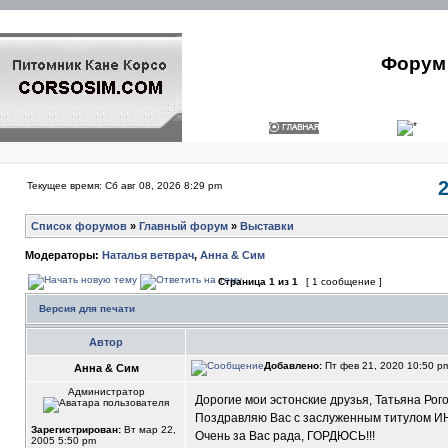
Форум 
Текущее время: Сб авг 08, 2026 8:29 pm
Список форумов
»
Главный форум
»
Выставки
Модераторы:
Наталья ветврач
,
Анна & Сим
Страница
1
из
1
[ 1 сообщение ]
Версия для печати
Автор
Добавлено:
Пт фев 21, 2020 10:50 
Анна & Сим
Администратор
Дорогие мои эстонские друзья, Татьяна Рого
Поздравляю Вас с заслуженным титулом ИН
Зарегистрирован:
Вт мар 22,
Очень за Вас рада, ГОРДЮСЬ!!!
2005 5:50 pm