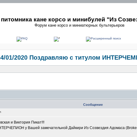
питомника кане корсо и минибулей "Из Созве
Форум кане корсо и миниатюрных бультерьеров
24/01/2020 Поздравляю с титулом ИНТЕРЧЕ
Сообщение
pm
вская и Виктория Пикат!!!
ТЕРЧЕПИОН у Вашей замечательной Дайкири Из Созвездия Адомаса (Broker G