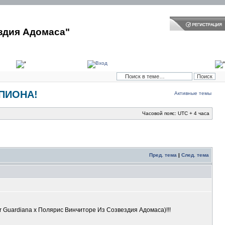
здия Адомаса"
МПИОНА!
Активные темы
Часовой пояс: UTC + 4 часа
Пред. тема
|
След. тема
uardiana х Полярис Винчиторе Из Созвездия Адомаса)!!!