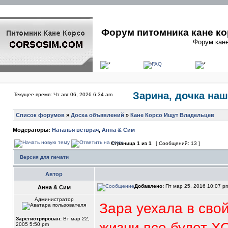
Форум питомника кане ко
Форум кане
Зарина, дочка наш
Текущее время: Чт авг 06, 2026 6:34 am
Список форумов
»
Доска объявлений
»
Кане Корсо Ищут Владельцев
Модераторы:
Наталья ветврач
,
Анна & Сим
Страница
1
из
1
[ Сообщений: 13 ]
Версия для печати
Автор
Добавлено:
Пт мар 25, 2016 10:07 
Анна & Сим
Администратор
Зара уехала в сво
Зарегистрирован:
Вт мар 22,
жизни все будет Х
2005 5:50 pm