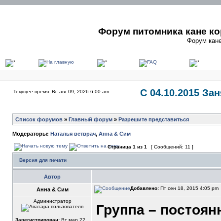
Форум питомника кане ко
Форум кане
С 04.10.2015 За
Текущее время: Вс авг 09, 2026 6:00 am
Список форумов
»
Главный форум
»
Разрешите представиться
Модераторы:
Наталья ветврач
,
Анна & Сим
Страница
1
из
1
[ Сообщений: 11 ]
Версия для печати
Автор
Добавлено:
Пт сен 18, 2015 4:05 pm
Анна & Сим
Администратор
Группа – постоян
Зарегистрирован:
Вт мар 22,