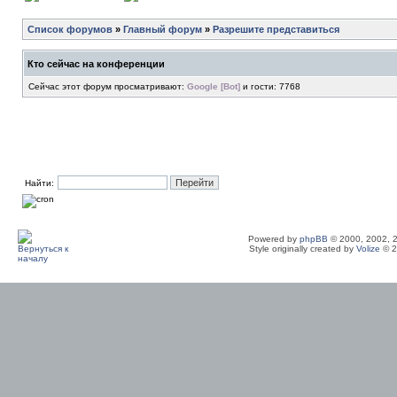
Список форумов
»
Главный форум
»
Разрешите представиться
Кто сейчас на конференции
Сейчас этот форум просматривают:
Google [Bot]
и гости: 7768
Найти:
Powered by
phpBB
© 2000, 2002, 
Style originally created by
Volize
© 2