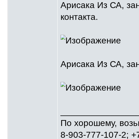
Арисака Из СА, за
контакта.
Арисака Из СА, за
_______________
По хорошему, воз
8-903-777-107-2; +