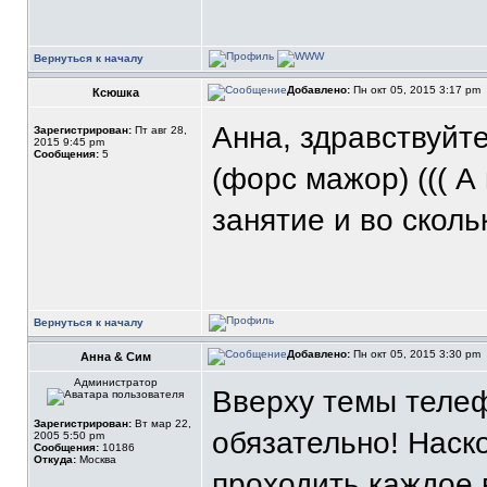
Вернуться к началу
Добавлено:
Пн окт 05, 2015 3:17 pm
Ксюшка
Анна, здравствуйте
Зарегистрирован:
Пт авг 28,
2015 9:45 pm
Сообщения:
5
(форс мажор) ((( А
занятие и во сколь
Вернуться к началу
Добавлено:
Пн окт 05, 2015 3:30 pm
Анна & Сим
Администратор
Вверху темы телеф
Зарегистрирован:
Вт мар 22,
обязательно! Наск
2005 5:50 pm
Сообщения:
10186
Откуда:
Москва
проходить каждое 